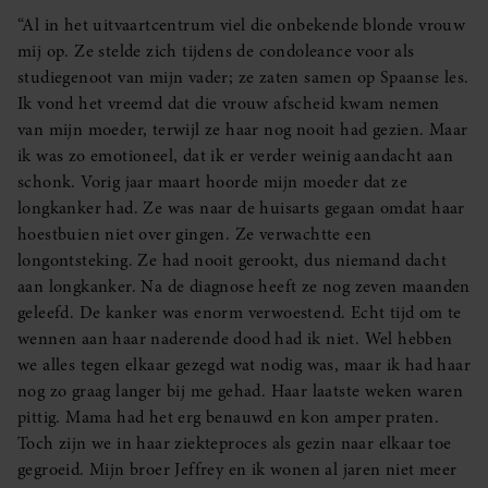
“Al in het uitvaartcentrum viel die onbekende blonde vrouw
mij op. Ze stelde zich tijdens de condoleance voor als
studiegenoot van mijn vader; ze zaten samen op Spaanse les.
Ik vond het vreemd dat die vrouw afscheid kwam nemen
van mijn moeder, terwijl ze haar nog nooit had gezien. Maar
ik was zo emotioneel, dat ik er verder weinig aandacht aan
schonk. Vorig jaar maart hoorde mijn moeder dat ze
longkanker had. Ze was naar de huisarts gegaan omdat haar
hoestbuien niet over gingen. Ze verwachtte een
longontsteking. Ze had nooit gerookt, dus niemand dacht
aan longkanker. Na de diagnose heeft ze nog zeven maanden
geleefd. De kanker was enorm verwoestend. Echt tijd om te
wennen aan haar naderende dood had ik niet. Wel hebben
we alles tegen elkaar gezegd wat nodig was, maar ik had haar
nog zo graag langer bij me gehad. Haar laatste weken waren
pittig. Mama had het erg benauwd en kon amper praten.
Toch zijn we in haar ziekteproces als gezin naar elkaar toe
gegroeid. Mijn broer Jeffrey en ik wonen al jaren niet meer