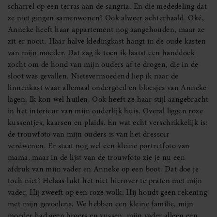
scharrel op een terras aan de sangria. En die mededeling dat
ze niet gingen samenwonen? Ook alweer achterhaald. Oké,
Anneke heeft haar appartement nog aangehouden, maar ze
zit er nooit. Haar halve kledingkast hangt in de oude kasten
van mijn moeder. Dat zag ik toen ik laatst een handdoek
zocht om de hond van mijn ouders af te drogen, die in de
sloot was gevallen. Nietsvermoedend liep ik naar de
linnenkast waar allemaal ondergoed en bloesjes van Anneke
lagen. Ik kon wel huilen. Ook heeft ze haar stijl aangebracht
in het interieur van mijn ouderlijk huis. Overal liggen roze
kussentjes, kaarsen en plaids. En wat echt verschrikkelijk is:
de trouwfoto van mijn ouders is van het dressoir
verdwenen. Er staat nog wel een kleine portretfoto van
mama, maar in de lijst van de trouwfoto zie je nu een
afdruk van mijn vader en Anneke op een boot. Dat doe je
toch niet? Helaas lukt het niet hierover te praten met mijn
vader. Hij zweeft op een roze wolk. Hij houdt geen rekening
met mijn gevoelens. We hebben een kleine familie, mijn
moeder had geen broers en zussen, mijn vader alleen een