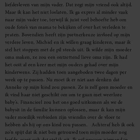
liefdesleven van mijn vader. Dat zegt mijn vriend ook altijd.
Maar ik kan het niet loslaten. Ik ga expres al minder vaak
naar mijn vader toe, terwijl ik juist veel behoefte heb om
oude foto’s van mama te bekijken of over het verleden te
praten. Bovendien heeft zijn partnerkeuze invloed op mijn
verdere leven. Michiel en ik willen graag kinderen, maar ik
stel het stoppen met de pil steeds uit. Ik wilde mijn moeder
oma maken, ze zou een ontzettend lieve oma zijn. Ik had
het ooit al een keer met mijn ouders gehad over mijn
kinderwens. Zij hadden toen aangeboden twee dagen per
week op te passen. Nu moet ik er niet aan denken dat
Anneke op mijn kind zou passen. Ze is zelf geen moeder en
ik vind haar niet geschikt om om te gaan met weerloze
baby’s. Financieel zou het ons goed uitkomen als we de
babysit in de familie kunnen oplossen, maar ik kan mijn
vader moeilijk verbieden zijn vriendin over de vloer te
hebben als hij op ons kind zou passen. Achteraf heb ik ook
zo’n spijt dat ik niet ben getrouwd toen mijn moeder nog
leefde, want ook dat stel ik uit. Ik wil gewoon niemand in