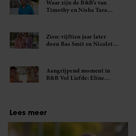
Waar zijn de B&B’s van
Timothy en Nisha Tara
eigenlijk?
Zien: vijftien jaar later
doen Bas Smit en Nicolette
van Dam dit opnieuw
Aangrijpend moment in
B&B Vol Liefde: Eline
barst in tranen uit