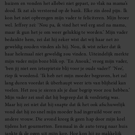
huizen en vonden het allebei niet gepast, zo vlak na mama’s
dood. Ik zat als versteend op de bank. Elke zin deed pijn. Ik
kon het niet opbrengen mijn vader te feliciteren. Mijn broer
wel. Jeffrey zei: ‘Nou pa, ik vind het wel erg snel na mama,
maar ik gun het je om weer gelukkig te worden.’ Mijn vader
bedankte hem, zei dat hij zeker wist dat wij haar net zo
geweldig zouden vinden als hij. Nou, ik wist zeker dat ik
haar helemaal níet geweldig zou vinden. Uiteindelijk merkte
mijn vader mijn boze blik op. ‘En Anouk,’ vroeg mijn vader,
‘ben jij niet een ietsepietsie blij voor je oude vader?’ ‘Nee’,
riep ik woedend. ‘Ik heb net mijn moeder begraven, het zal
lang duren voordat ik überhaupt weer iets van blijheid kan
voelen. Het zou je sieren als je daar begrip voor zou hebben.’
Mijn vader zei snel dat hij begreep dat ik verdrietig was.
Maar hij zei niet dat hij snapte dat ik het ook afschuwelijk
vond dat hij zo snel mijn moeder had ingeruild voor een
andere vrouw. Die avond kreeg ik geen hap door mijn keel
tijdens het gourmetten. Eenmaal in de auto terug naar huis
jankte ik de ogen uit mijn kop. Hoe kon hij zo makkelijk