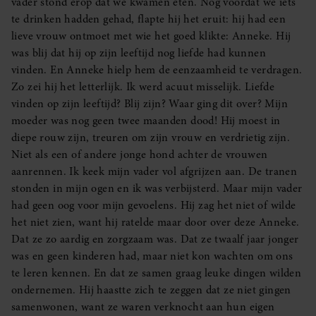
vader stond erop dat we kwamen eten. Nog voordat we iets
te drinken hadden gehad, flapte hij het eruit: hij had een
lieve vrouw ontmoet met wie het goed klikte: Anneke. Hij
was blij dat hij op zijn leeftijd nog liefde had kunnen
vinden. En Anneke hielp hem de eenzaamheid te verdragen.
Zo zei hij het letterlijk. Ik werd acuut misselijk. Liefde
vinden op zijn leeftijd? Blij zijn? Waar ging dit over? Mijn
moeder was nog geen twee maanden dood! Hij moest in
diepe rouw zijn, treuren om zijn vrouw en verdrietig zijn.
Niet als een of andere jonge hond achter de vrouwen
aanrennen. Ik keek mijn vader vol afgrijzen aan. De tranen
stonden in mijn ogen en ik was verbijsterd. Maar mijn vader
had geen oog voor mijn gevoelens. Hij zag het niet of wilde
het niet zien, want hij ratelde maar door over deze Anneke.
Dat ze zo aardig en zorgzaam was. Dat ze twaalf jaar jonger
was en geen kinderen had, maar niet kon wachten om ons
te leren kennen. En dat ze samen graag leuke dingen wilden
ondernemen. Hij haastte zich te zeggen dat ze niet gingen
samenwonen, want ze waren verknocht aan hun eigen