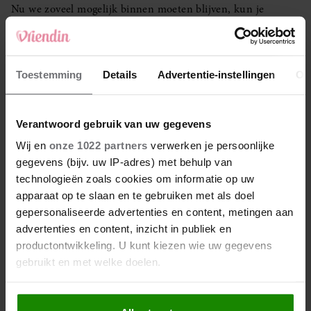
Nu we zoveel mogelijk binnen moeten blijven, kun je
Vriendin ook digitaal lezen.
Bestel ‘m hier
.
GEEN CATEGORIE
Toestemming
Details
Advertentie-instellingen
Ov
Verantwoord gebruik van uw gegevens
Wij en
onze 1022 partners
verwerken je persoonlijke
gegevens (bijv. uw IP-adres) met behulp van
technologieën zoals cookies om informatie op uw
apparaat op te slaan en te gebruiken met als doel
Uit andere media
gepersonaliseerde advertenties en content, metingen aan
advertenties en content, inzicht in publiek en
productontwikkeling. U kunt kiezen wie uw gegevens
gebruikt en met welke doelen.
Als u het toestaat, willen we ook graag: