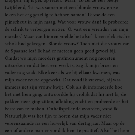
kloppen, hij is gek op lezen. ‘Maar,’ zo zei ze een beetje
twijfelend, ‘hij was samen met een blonde vrouw en ze
leken het erg gezellig te hebben samen.’ Ik voelde een
pijnscheut in mijn maag. Wat voor vrouw dan? Ik probeerde
de schrik te verbergen en zei: ‘O, vast een vriendin van mijn
moeder.’ Maar van binnen voelde het alsof ik een elektrische
schok had gekregen. Blonde vrouw? Toch niet die vrouw van
de Spaanse les? Ik had er meteen geen goed gevoel bij.
Omdat we mijn moeders grafmonument nog moesten
uitzoeken en dat best een werk is, zag ik mijn broer en
vader nog vaak. Elke keer als we bij elkaar kwamen, was
mijn vader reuze opgewekt. Dat vond ik vreemd, hij was
immers net zijn vrouw kwijt. Ook als ik informeerde hoe
het met hem ging, antwoordde hij vrolijk dat hij niet bij de
pakken neer ging zitten, afleiding zocht en probeerde er het
beste van te maken. Onheilspellende woorden, vond ik.
Natuurlijk was het fijn te horen dat mijn vader niet
vereenzaamde na een huwelijk van dertig jaar. Maar op de
een of andere manier vond ik hem té positief. Alsof het hem