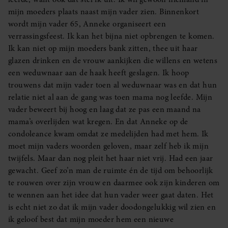
mijn moeders plaats naast mijn vader zien. Binnenkort
wordt mijn vader 65, Anneke organiseert een
verrassingsfeest. Ik kan het bijna niet opbrengen te komen.
Ik kan niet op mijn moeders bank zitten, thee uit haar
glazen drinken en de vrouw aankijken die willens en wetens
een weduwnaar aan de haak heeft geslagen. Ik hoop
trouwens dat mijn vader toen al weduwnaar was en dat hun
relatie niet al aan de gang was toen mama nog leefde. Mijn
vader beweert bij hoog en laag dat ze pas een maand na
mama’s overlijden wat kregen. En dat Anneke op de
condoleance kwam omdat ze medelijden had met hem. Ik
moet mijn vaders woorden geloven, maar zelf heb ik mijn
twijfels. Maar dan nog pleit het haar niet vrij. Had een jaar
gewacht. Geef zo’n man de ruimte én de tijd om behoorlijk
te rouwen over zijn vrouw en daarmee ook zijn kinderen om
te wennen aan het idee dat hun vader weer gaat daten. Het
is echt niet zo dat ik mijn vader doodongelukkig wil zien en
ik geloof best dat mijn moeder hem een nieuwe