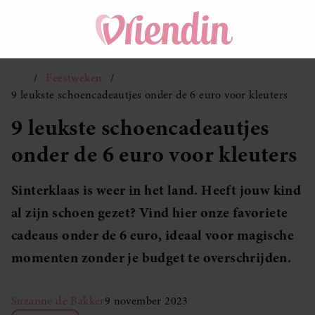
Feestweken
9 leukste schoencadeautjes onder de 6 euro voor kleuters
9 leukste schoencadeautjes
onder de 6 euro voor kleuters
Sinterklaas is weer in het land. Heeft jouw kind
al zijn schoen gezet? Vind hier onze favoriete
cadeaus onder de 6 euro, ideaal voor magische
momenten zonder je budget te overschrijden.
Suzanne de Bakker
9 november 2023