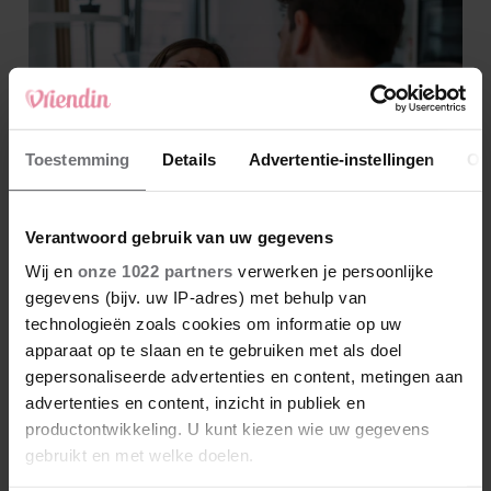
Toestemming
Details
Advertentie-instellingen
Ov
Verantwoord gebruik van uw gegevens
Wij en
onze 1022 partners
verwerken je persoonlijke
gegevens (bijv. uw IP-adres) met behulp van
technologieën zoals cookies om informatie op uw
apparaat op te slaan en te gebruiken met als doel
gepersonaliseerde advertenties en content, metingen aan
advertenties en content, inzicht in publiek en
productontwikkeling. U kunt kiezen wie uw gegevens
gebruikt en met welke doelen.