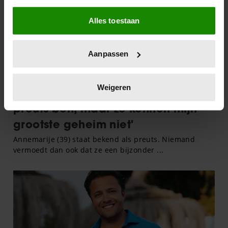
Als u het toestaat, willen we ook graag:
Alles toestaan
Informatie verzamelen over uw geografische
locatie, die tot een paar meter nauwkeurig kan zijn
Uw apparaat identificeren door het actief te
Aanpassen
scannen op specifieke eigenschappen (fingerprinting)
Lees meer over hoe uw persoonlijke gegevens worden
verwerkt en stel uw voorkeuren in het
detailgedeelte
in.
Weigeren
U kunt uw toestemming op elk moment wijzigen of
intrekken in de Cookieverklaring.
We gebruiken cookies om content en advertenties te
personaliseren, om functies voor social media te bieden
en om ons websiteverkeer te analyseren. Ook delen we
informatie over uw gebruik van onze site met onze
partners voor social media, adverteren en analyse. Deze
partners kunnen deze gegevens combineren met andere
informatie die u aan ze heeft verstrekt of die ze hebben
verzameld op basis van uw gebruik van hun services. U