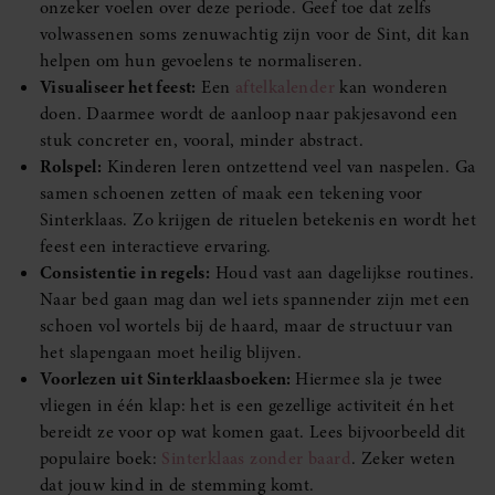
onzeker voelen over deze periode. Geef toe dat zelfs
volwassenen soms zenuwachtig zijn voor de Sint, dit kan
helpen om hun gevoelens te normaliseren.
Visualiseer het feest:
Een
aftelkalender
kan wonderen
doen. Daarmee wordt de aanloop naar pakjesavond een
stuk concreter en, vooral, minder abstract.
Rolspel:
Kinderen leren ontzettend veel van naspelen. Ga
samen schoenen zetten of maak een tekening voor
Sinterklaas. Zo krijgen de rituelen betekenis en wordt het
feest een interactieve ervaring.
Consistentie in regels:
Houd vast aan dagelijkse routines.
Naar bed gaan mag dan wel iets spannender zijn met een
schoen vol wortels bij de haard, maar de structuur van
het slapengaan moet heilig blijven.
Voorlezen uit Sinterklaasboeken:
Hiermee sla je twee
vliegen in één klap: het is een gezellige activiteit én het
bereidt ze voor op wat komen gaat. Lees bijvoorbeeld dit
populaire boek:
Sinterklaas zonder baard
. Zeker weten
dat jouw kind in de stemming komt.