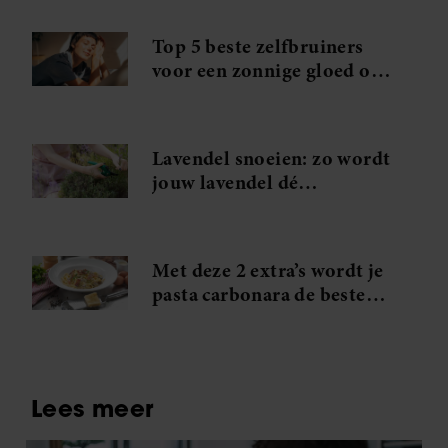
Top 5 beste zelfbruiners
voor een zonnige gloed op
je gezicht
Lavendel snoeien: zo wordt
jouw lavendel dé
blikvanger van de straat
Met deze 2 extra’s wordt je
pasta carbonara de beste
die je ooit hebt geproefd