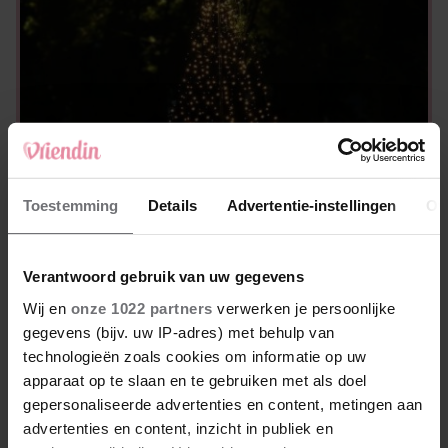
THUIS
Toestemming
Details
Advertentie-instellingen
Ov
Deze indrukwekkende led kerstboom van
Action maakt je tuin helemaal klaar voor
de feestdagen
Verantwoord gebruik van uw gegevens
Wij en
onze 1022 partners
verwerken je persoonlijke
gegevens (bijv. uw IP-adres) met behulp van
technologieën zoals cookies om informatie op uw
apparaat op te slaan en te gebruiken met als doel
gepersonaliseerde advertenties en content, metingen aan
advertenties en content, inzicht in publiek en