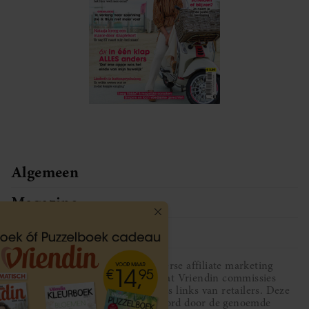
Algemeen
Magazine
Service
Vriendin participeert in diverse affiliate marketing
programma’s, dat houdt in dat Vriendin commissies
ontvangt voor aankopen middels links van retailers. Deze
website wordt niet gesponsord door de genoemde