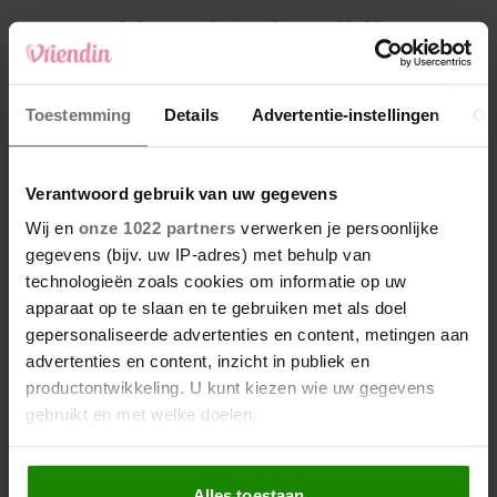
4
Makelaar Mandy: ‘Vrijdagavond belde Bart.
Hij sprak eng kalm’
5
Toestemming
Details
Advertentie-instellingen
Ov
Makelaar Mandy: ‘Judith typt… En deze keer
durf ik bijna niet te lezen wat er komt’
Verantwoord gebruik van uw gegevens
Nieuw
Wij en
onze 1022 partners
verwerken je persoonlijke
gegevens (bijv. uw IP-adres) met behulp van
technologieën zoals cookies om informatie op uw
apparaat op te slaan en te gebruiken met als doel
gepersonaliseerde advertenties en content, metingen aan
advertenties en content, inzicht in publiek en
productontwikkeling. U kunt kiezen wie uw gegevens
gebruikt en met welke doelen.
Als u het toestaat, willen we ook graag:
Alles toestaan