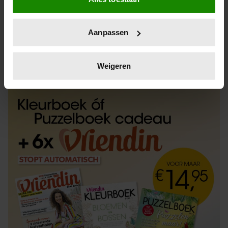
Informatie verzamelen over uw geografische
locatie, die tot een paar meter nauwkeurig kan zijn
Uw apparaat identificeren door het actief te
Aanpassen
scannen op specifieke eigenschappen (fingerprinting)
Lees meer over hoe uw persoonlijke gegevens worden
ABONNEREN
LOS KOPEN
verwerkt en stel uw voorkeuren in het
detailgedeelte
in.
Weigeren
U kunt uw toestemming op elk moment wijzigen of
intrekken in de Cookieverklaring.
We gebruiken cookies om content en advertenties te
personaliseren, om functies voor social media te bieden
en om ons websiteverkeer te analyseren. Ook delen we
informatie over uw gebruik van onze site met onze
partners voor social media, adverteren en analyse. Deze
partners kunnen deze gegevens combineren met andere
informatie die u aan ze heeft verstrekt of die ze hebben
verzameld op basis van uw gebruik van hun services. U
gaat akkoord met onze cookies als u onze website blijft
gebruiken.