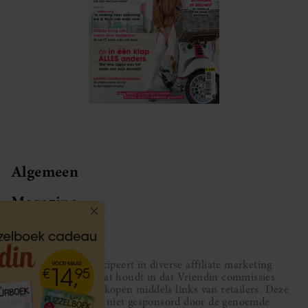
Algemeen
Magazine
Service
Vriendin participeert in diverse affiliate marketing
programma’s, dat houdt in dat Vriendin commissies
ontvangt voor aankopen middels links van retailers. Deze
website wordt niet gesponsord door de genoemde