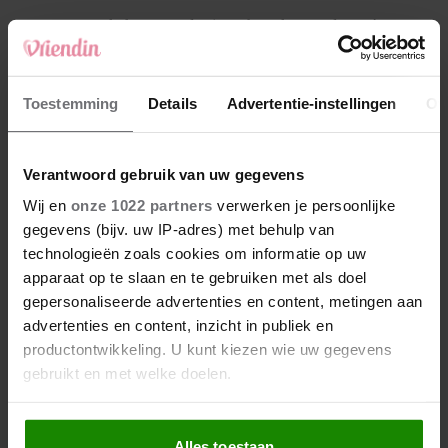
4
Makelaar Mandy: ‘Een bericht van de BN’er.
Een foto. Mijn lijf reageert’
5
Toestemming
Details
Advertentie-instellingen
Ov
Makelaar Mandy: ‘Vrijdagavond belde Bart.
Hij sprak eng kalm’
Verantwoord gebruik van uw gegevens
Nieuw
Wij en
onze 1022 partners
verwerken je persoonlijke
gegevens (bijv. uw IP-adres) met behulp van
technologieën zoals cookies om informatie op uw
apparaat op te slaan en te gebruiken met als doel
gepersonaliseerde advertenties en content, metingen aan
advertenties en content, inzicht in publiek en
productontwikkeling. U kunt kiezen wie uw gegevens
gebruikt en met welke doelen.
Als u het toestaat, willen we ook graag:
Alles toestaan