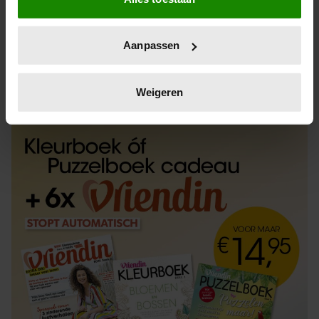
Informatie verzamelen over uw geografische
locatie, die tot een paar meter nauwkeurig kan zijn
Uw apparaat identificeren door het actief te
Aanpassen
scannen op specifieke eigenschappen (fingerprinting)
Lees meer over hoe uw persoonlijke gegevens worden
ABONNEREN
LOS KOPEN
verwerkt en stel uw voorkeuren in het
detailgedeelte
in.
Weigeren
U kunt uw toestemming op elk moment wijzigen of
intrekken in de Cookieverklaring.
We gebruiken cookies om content en advertenties te
personaliseren, om functies voor social media te bieden
en om ons websiteverkeer te analyseren. Ook delen we
informatie over uw gebruik van onze site met onze
partners voor social media, adverteren en analyse. Deze
partners kunnen deze gegevens combineren met andere
informatie die u aan ze heeft verstrekt of die ze hebben
verzameld op basis van uw gebruik van hun services. U
gaat akkoord met onze cookies als u onze website blijft
gebruiken.