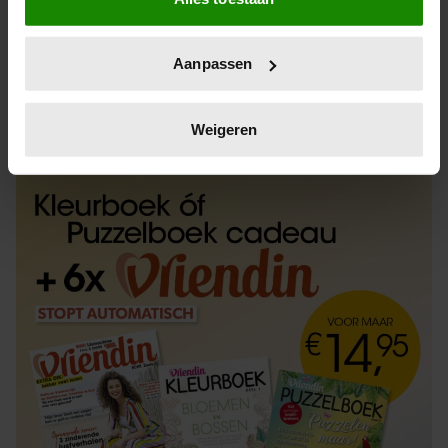
Informatie verzamelen over uw geografische
locatie, die tot een paar meter nauwkeurig kan zijn
Uw apparaat identificeren door het actief te
Aanpassen
scannen op specifieke eigenschappen (fingerprinting)
Lees meer over hoe uw persoonlijke gegevens worden
ABONNEREN
LOS KOPEN
verwerkt en stel uw voorkeuren in het
detailgedeelte
in.
Weigeren
U kunt uw toestemming op elk moment wijzigen of
intrekken in de Cookieverklaring.
We gebruiken cookies om content en advertenties te
personaliseren, om functies voor social media te bieden
en om ons websiteverkeer te analyseren. Ook delen we
informatie over uw gebruik van onze site met onze
partners voor social media, adverteren en analyse. Deze
partners kunnen deze gegevens combineren met andere
informatie die u aan ze heeft verstrekt of die ze hebben
verzameld op basis van uw gebruik van hun services. U
gaat akkoord met onze cookies als u onze website blijft
gebruiken.