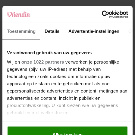
4
Makelaar Mandy: ‘Een bericht van de BN’er.
Een foto. Mijn lijf reageert’
5
Toestemming
Details
Advertentie-instellingen
Ov
Makelaar Mandy: ‘Vrijdagavond belde Bart.
Hij sprak eng kalm’
Verantwoord gebruik van uw gegevens
Nieuw
Wij en
onze 1022 partners
verwerken je persoonlijke
gegevens (bijv. uw IP-adres) met behulp van
technologieën zoals cookies om informatie op uw
apparaat op te slaan en te gebruiken met als doel
gepersonaliseerde advertenties en content, metingen aan
advertenties en content, inzicht in publiek en
productontwikkeling. U kunt kiezen wie uw gegevens
gebruikt en met welke doelen.
Als u het toestaat, willen we ook graag:
Alles toestaan