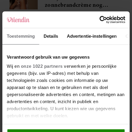
zonnebrandcrème nog
gebruiken?
Nooit meer last van
Toestemming
Details
Advertentie-instellingen
Ov
schurende benen dankzij
dit middeltje van Action
Verantwoord gebruik van uw gegevens
5 signalen dat je niet meer
Wij en
onze 1022 partners
verwerken je persoonlijke
gelukkig bent in je relatie
gegevens (bijv. uw IP-adres) met behulp van
technologieën zoals cookies om informatie op uw
apparaat op te slaan en te gebruiken met als doel
gepersonaliseerde advertenties en content, metingen aan
advertenties en content, inzicht in publiek en
productontwikkeling. U kunt kiezen wie uw gegevens
gebruikt en met welke doelen.
Als u het toestaat, willen we ook graag: