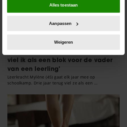
Alles toestaan
Informatie verzamelen over uw geografische
locatie, die tot een paar meter nauwkeurig kan zijn
Uw apparaat identificeren door het actief te
Aanpassen
scannen op specifieke eigenschappen (fingerprinting)
Lees meer over hoe uw persoonlijke gegevens worden
verwerkt en stel uw voorkeuren in het
detailgedeelte
in.
Weigeren
U kunt uw toestemming op elk moment wijzigen of
intrekken in de Cookieverklaring.
We gebruiken cookies om content en advertenties te
personaliseren, om functies voor social media te bieden
en om ons websiteverkeer te analyseren. Ook delen we
informatie over uw gebruik van onze site met onze
partners voor social media, adverteren en analyse. Deze
partners kunnen deze gegevens combineren met andere
informatie die u aan ze heeft verstrekt of die ze hebben
verzameld op basis van uw gebruik van hun services. U
gaat akkoord met onze cookies als u onze website blijft