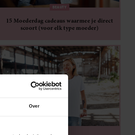
BEAUTY
15 Moederdag cadeaus waarmee je direct
scoort (voor elk type moeder)
Over
THUIS