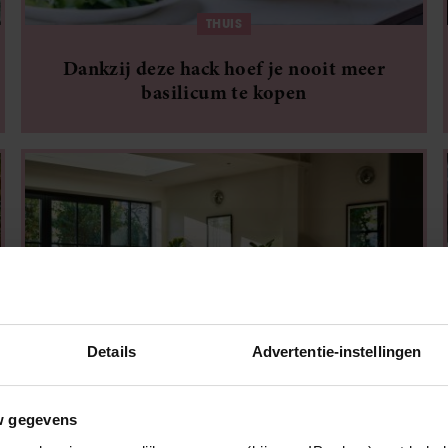
THUIS
Dankzij deze hack hoef je nooit meer
basilicum te kopen
Details
Advertentie-instellingen
THUIS
w gegevens