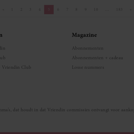
«
1
2
3
4
5
6
7
8
9
10
…
183
»
Vorige pagina
Pagina
Pagina
Pagina
Pagina
Pagina
Pagina
Pagina
Pagina
Pagina
Pagina
Pagina
V
n
Magazine
din
Abonnementen
lub
Abonnementen + cadeau
e Vriendin Club
Losse nummers
ramma’s, dat houdt in dat Vriendin commissies ontvangt voor aanko