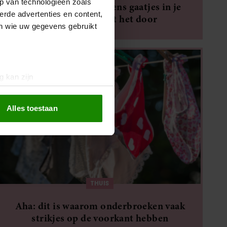
p van technologieën zoals
Waarom zitten er ineens gaatjes in je
erde advertenties en content,
shirt? Híer komt het door
en wie uw gegevens gebruikt
g kan zijn
erprinting)
t
detailgedeelte
in. U kunt uw
Alles toestaan
 media te bieden en om ons
ze partners voor social
nformatie die u aan ze heeft
oord met onze cookies als u
THUIS
Aha: dit is waarom onderbroeken vaak
strikjes op de voorkant hebben