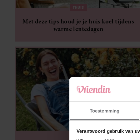
THUIS
Met deze tips houd je je huis koel tijdens
warme lentedagen
Toestemming
THUIS
Verantwoord gebruik van u