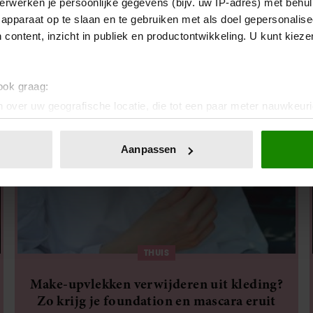
erwerken je persoonlijke gegevens (bijv. uw IP-adres) met behul
Deze 8 kleine dingen zorgen ervoor dat je
apparaat op te slaan en te gebruiken met als doel gepersonalise
huis rommelig aanvoelt
 content, inzicht in publiek en productontwikkeling. U kunt kiez
 ook graag:
 over uw geografische locatie, die tot een paar meter nauwkeuri
eren door het actief te scannen op specifieke eigenschappen (fing
onlijke gegevens worden verwerkt en stel uw voorkeuren in he
Aanpassen
jzigen of intrekken in de Cookieverklaring.
ent en advertenties te personaliseren, om functies voor social
. Ook delen we informatie over uw gebruik van onze site met on
e. Deze partners kunnen deze gegevens combineren met andere i
erzameld op basis van uw gebruik van hun services. U gaat akk
THUIS
Make-upvlekken verwijderen uit kleding?
Zo krijg je foundation en mascara eruit