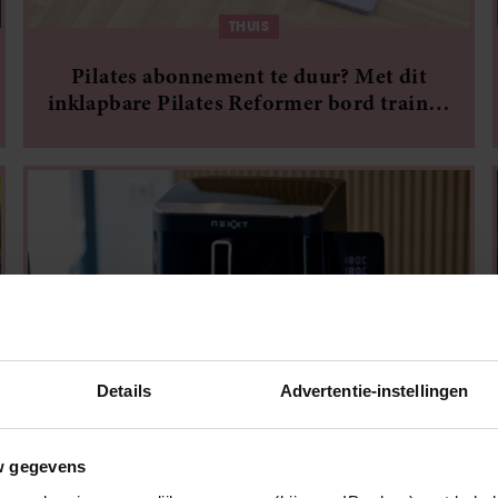
THUIS
Pilates abonnement te duur? Met dit
inklapbare Pilates Reformer bord train je
gewoon thuis
Details
Advertentie-instellingen
THUIS
w gegevens