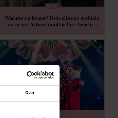
THUIS
Warmte op komst? Deze slimme mobiele
airco van Action houdt je huis heerlijk
koel
Over
THUIS