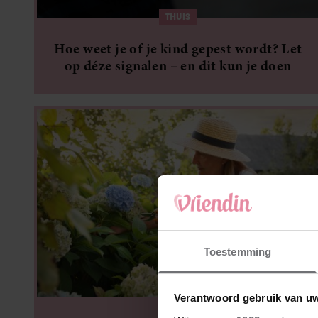
THUIS
Hoe weet je of je kind gepest wordt? Let
op déze signalen – en dit kun je doen
Toestemming
THUIS
Verantwoord gebruik van u