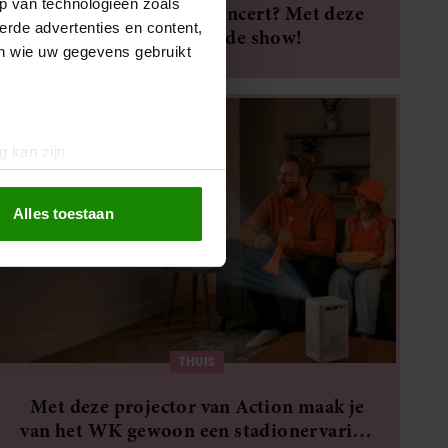
p van technologieën zoals
Naar de Toppers in Concert? Met deze
erde advertenties en content,
outfits steel jij de show!
en wie uw gegevens gebruikt
g kan zijn
erprinting)
t
detailgedeelte
in. U kunt uw
Alles toestaan
 media te bieden en om ons
ze partners voor social
nformatie die u aan ze heeft
oord met onze cookies als u
THUIS
Met deze projector van Action maak je
van het WK gewoon een stadionervaring