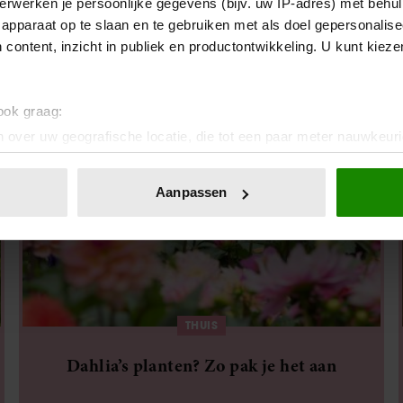
erwerken je persoonlijke gegevens (bijv. uw IP-adres) met behul
Deze Action-airfryer bakt óók pizza’s op
apparaat op te slaan en te gebruiken met als doel gepersonalise
300 graden (en mensen zijn enthousiast!)
 content, inzicht in publiek en productontwikkeling. U kunt kiez
 ook graag:
 over uw geografische locatie, die tot een paar meter nauwkeuri
eren door het actief te scannen op specifieke eigenschappen (fing
onlijke gegevens worden verwerkt en stel uw voorkeuren in he
Aanpassen
jzigen of intrekken in de Cookieverklaring.
ent en advertenties te personaliseren, om functies voor social
. Ook delen we informatie over uw gebruik van onze site met on
e. Deze partners kunnen deze gegevens combineren met andere i
erzameld op basis van uw gebruik van hun services. U gaat akk
THUIS
Dahlia’s planten? Zo pak je het aan