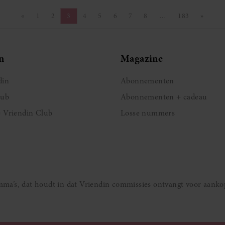
«
1
2
3
4
5
6
7
8
…
183
»
Vorige pagina
Pagina
Pagina
Pagina
Pagina
Pagina
Pagina
Pagina
Pagina
Pagina
Volgen
n
Magazine
din
Abonnementen
lub
Abonnementen + cadeau
e Vriendin Club
Losse nummers
ramma’s, dat houdt in dat Vriendin commissies ontvangt voor aanko