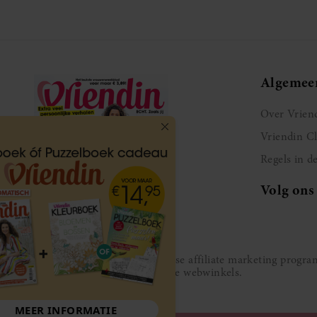
Algemee
Over Vrien
Vriendin C
Regels in d
Volg ons
Vriendin participeert in diverse affiliate marketing prog
gesponsord door de genoemde webwinkels.
MEER INFORMATIE