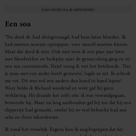
Een soa
“Nu denk ik: had dóórgevraagd, had hem laten bloeden. Ik
had meteen moeten opstappen, voor mezelf moeten kiezen.
Maar dat deed ik niet. Ook niet toen ik een paar jaar later
met bloedverlies en buikpijn naar de gynaecoloog ging en zij
een soa constateerde. Naïef vroeg ik wat het betekende. ‘Dat
je man met een ander heeft gevreeën’, legde ze uit. Ik schrok
me rot. Dit was wel iets anders dan hand in hand lopen!
Weer belde ik Richard woedend en wéér gaf hij geen
verklaring. Hij draaide het zelfs om: ik was vreemdgegaan,
beweerde hij. Maar na lang aanhouden gaf hij toe dat hij een
slippertje had gemaakt, omdat hij zo veel behoefte had aan
seks en thuis tekortkwam.
Ik vond het vreselijk. Ergens kon ik nog begrijpen dat hij