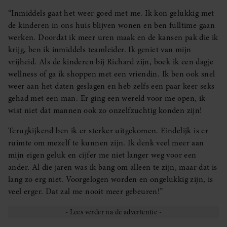
partners kunnen deze gegevens combineren met andere
“Inmiddels gaat het weer goed met me. Ik kon gelukkig met
informatie die u aan ze heeft verstrekt of die ze hebben
de kinderen in ons huis blijven wonen en ben fulltime gaan
verzameld op basis van uw gebruik van hun services. U
werken. Doordat ik meer uren maak en de kansen pak die ik
gaat akkoord met onze cookies als u onze website blijft
krijg, ben ik inmiddels teamleider. Ik geniet van mijn
gebruiken.
vrijheid. Als de kinderen bij Richard zijn, boek ik een dagje
wellness of ga ik shoppen met een vriendin. Ik ben ook snel
weer aan het daten geslagen en heb zelfs een paar keer seks
gehad met een man. Er ging een wereld voor me open, ik
wist niet dat mannen ook zo onzelfzuchtig konden zijn!
Terugkijkend ben ik er sterker uitgekomen. Eindelijk is er
ruimte om mezelf te kunnen zijn. Ik denk veel meer aan
mijn eigen geluk en cijfer me niet langer weg voor een
ander. Al die jaren was ik bang om alleen te zijn, maar dat is
lang zo erg niet. Voorgelogen worden en ongelukkig zijn, is
veel erger. Dat zal me nooit meer gebeuren!”