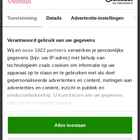
vrouw’
Ilse: ‘Die spannende avond
Toestemming
Details
Advertentie-instellingen
Ov
begon fantastisch… maar
eindigde met een zaag’
Verantwoord gebruik van uw gegevens
Deze vrouwen maakten
Wij en
onze 1022 partners
verwerken je persoonlijke
ontrouw mee, maar
gegevens (bijv. uw IP-adres) met behulp van
leerden ervan: ‘Ik weet nu:
technologieën zoals cookies om informatie op uw
dit kan iedereen
apparaat op te slaan en te gebruiken met als doel
overkomen’
gepersonaliseerde advertenties en content, metingen aan
advertenties en content, inzicht in publiek en
productontwikkeling. U kunt kiezen wie uw gegevens
gebruikt en met welke doelen.
Als u het toestaat, willen we ook graag:
Alles toestaan
Informatie verzamelen over uw geografische
locatie, die tot een paar meter nauwkeurig kan zijn