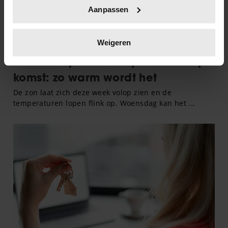
Uw apparaat identificeren door het actief te
Aanpassen
scannen op specifieke eigenschappen (fingerprinting)
Lees meer over hoe uw persoonlijke gegevens worden
verwerkt en stel uw voorkeuren in het
detailgedeelte
in.
Weigeren
U kunt uw toestemming op elk moment wijzigen of
intrekken in de Cookieverklaring.
We gebruiken cookies om content en advertenties te
personaliseren, om functies voor social media te bieden
en om ons websiteverkeer te analyseren. Ook delen we
informatie over uw gebruik van onze site met onze
partners voor social media, adverteren en analyse. Deze
partners kunnen deze gegevens combineren met andere
informatie die u aan ze heeft verstrekt of die ze hebben
verzameld op basis van uw gebruik van hun services. U
gaat akkoord met onze cookies als u onze website blijft
gebruiken.