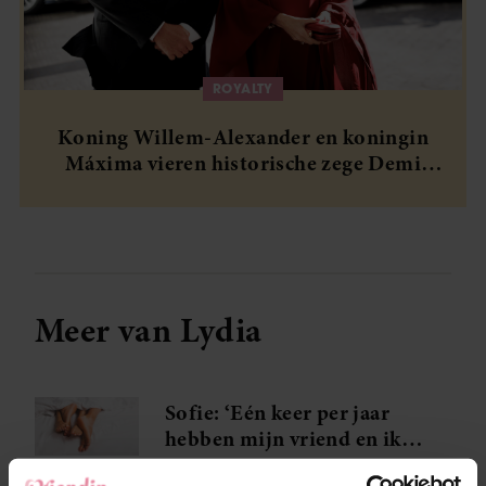
ROYALTY
Koning Willem-Alexander en koningin
Máxima vieren historische zege Demi
Vollering
Meer van Lydia
Sofie: ‘Eén keer per jaar
hebben mijn vriend en ik
een date met een andere