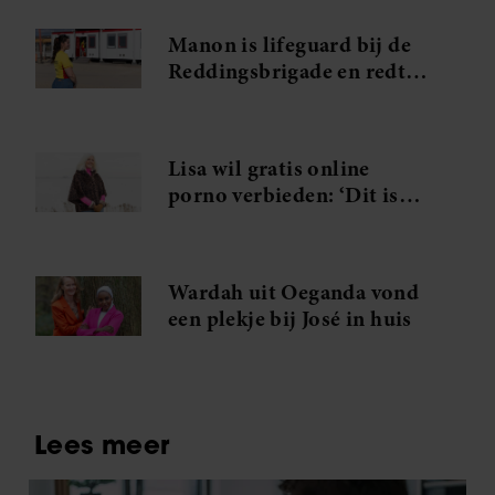
Manon is lifeguard bij de
Reddingsbrigade en redt
mensen uit zee: ‘Mensen
onderschatten de gevaren
van de Noordzee’
Lisa wil gratis online
porno verbieden: ‘Dit is
toch niet geschikt voor
kinderogen?’
Wardah uit Oeganda vond
een plekje bij José in huis