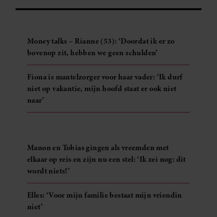
partners kunnen deze gegevens combineren met andere
informatie die u aan ze heeft verstrekt of die ze hebben
verzameld op basis van uw gebruik van hun services. U
Money talks – Rianne (53): ‘Doordat ik er zo
gaat akkoord met onze cookies als u onze website blijft
bovenop zit, hebben we geen schulden’
gebruiken.
Fiona is mantelzorger voor haar vader: ‘Ik durf
niet op vakantie, mijn hoofd staat er ook niet
naar’
Manon en Tobias gingen als vreemden met
elkaar op reis en zijn nu een stel: ‘Ik zei nog: dit
wordt niets!’
Elles: ‘Voor mijn familie bestaat mijn vriendin
niet’