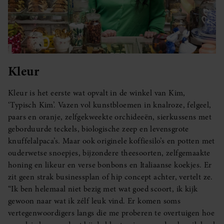
Kleur
Kleur is het eerste wat opvalt in de winkel van Kim,
‘Typisch Kim’. Vazen vol kunstbloemen in knalroze, felgeel,
paars en oranje, zelfgekweekte orchideeën, sierkussens met
geborduurde teckels, biologische zeep en levensgrote
knuffelalpaca’s. Maar ook originele koffiesilo’s en potten met
ouderwetse snoepjes, bijzondere theesoorten, zelfgemaakte
honing en likeur en verse bonbons en Italiaanse koekjes. Er
zit geen strak businessplan of hip concept achter, vertelt ze.
“Ik ben helemaal niet bezig met wat goed scoort, ik kijk
gewoon naar wat ik zélf leuk vind. Er komen soms
vertegenwoordigers langs die me proberen te overtuigen hoe