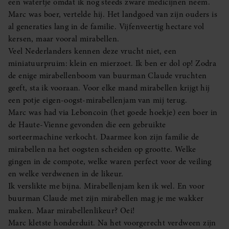
een watertje omdat ik nog steeds zware medicijnen neem.
Marc was boer, vertelde hij. Het landgoed van zijn ouders is
al generaties lang in de familie. Vijfenveertig hectare vol
kersen, maar vooral mirabellen.
Veel Nederlanders kennen deze vrucht niet, een
miniatuurpruim: klein en mierzoet. Ik ben er dol op! Zodra
de enige mirabellenboom van buurman Claude vruchten
geeft, sta ik vooraan. Voor elke mand mirabellen krijgt hij
een potje eigen-oogst-mirabellenjam van mij terug.
Marc was had via Leboncoin (het goede hoekje) een boer in
de Haute-Vienne gevonden die een gebruikte
sorteermachine verkocht. Daarmee kon zijn familie de
mirabellen na het oogsten scheiden op grootte. Welke
gingen in de compote, welke waren perfect voor de veiling
en welke verdwenen in de likeur.
Ik verslikte me bijna. Mirabellenjam ken ik wel. En voor
buurman Claude met zijn mirabellen mag je me wakker
maken. Maar mirabellenlikeur? Oei!
Marc kletste honderduit. Na het voorgerecht verdween zijn