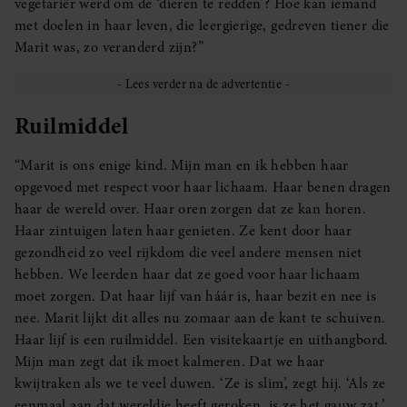
vegetariër werd om de ‘dieren te redden’? Hoe kan iemand
met doelen in haar leven, die leergierige, gedreven tiener die
Marit was, zo veranderd zijn?”
Ruilmiddel
“Marit is ons enige kind. Mijn man en ik hebben haar
opgevoed met respect voor haar lichaam. Haar benen dragen
haar de wereld over. Haar oren zorgen dat ze kan horen.
Haar zintuigen laten haar genieten. Ze kent door haar
gezondheid zo veel rijkdom die veel andere mensen niet
hebben. We leerden haar dat ze goed voor haar lichaam
moet zorgen. Dat haar lijf van háár is, haar bezit en nee is
nee. Marit lijkt dit alles nu zomaar aan de kant te schuiven.
Haar lijf is een ruilmiddel. Een visitekaartje en uithangbord.
Mijn man zegt dat ik moet kalmeren. Dat we haar
kwijtraken als we te veel duwen. ‘Ze is slim’, zegt hij. ‘Als ze
eenmaal aan dat wereldje heeft geroken, is ze het gauw zat.’