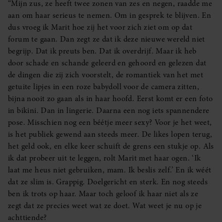
“Mijn zus, ze heeft twee zonen van zes en negen, raadde me
aan om haar serieus te nemen. Om in gesprek te blijven. En
dus vroeg ik Marit hoe zij het voor zich ziet om op dat
forum te gaan. Dan zegt ze dat ik deze nieuwe wereld niet
begrijp. Dat ik preuts ben. Dat ik overdrijf. Maar ik heb
door schade en schande geleerd en gehoord en gelezen dat
de dingen die zij zich voorstelt, de romantiek van het met
getuite lipjes in een roze babydoll voor de camera zitten,
bijna nooit zo gaan als in haar hoofd. Eerst komt er een foto
in bikini. Dan in lingerie. Daarna een nog iets spannendere
pose. Misschien nog een béétje meer sexy? Voor je het weet,
is het publiek gewend aan steeds meer. De likes lopen terug,
het geld ook, en elke keer schuift de grens een stukje op. Als
ik dat probeer uit te leggen, rolt Marit met haar ogen. ‘Ik
laat me heus niet gebruiken, mam. Ik beslis zelf.’ En ik wéét
dat ze slim is. Grappig. Doelgericht en sterk. En nog steeds
ben ik trots op haar. Maar toch geloof ik haar niet als ze
zegt dat ze precies weet wat ze doet. Wat weet je nu op je
achttiende?