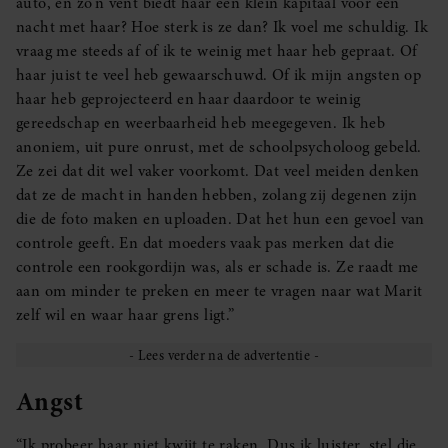
auto, en zo’n vent biedt haar een klein kapitaal voor één
nacht met haar? Hoe sterk is ze dan? Ik voel me schuldig. Ik
vraag me steeds af of ik te weinig met haar heb gepraat. Of
haar juist te veel heb gewaarschuwd. Of ik mijn angsten op
haar heb geprojecteerd en haar daardoor te weinig
gereedschap en weerbaarheid heb meegegeven. Ik heb
anoniem, uit pure onrust, met de schoolpsycholoog gebeld.
Ze zei dat dit wel vaker voorkomt. Dat veel meiden denken
dat ze de macht in handen hebben, zolang zij degenen zijn
die de foto maken en uploaden. Dat het hun een gevoel van
controle geeft. En dat moeders vaak pas merken dat die
controle een rookgordijn was, als er schade is. Ze raadt me
aan om minder te preken en meer te vragen naar wat Marit
zelf wil en waar haar grens ligt.”
Angst
“Ik probeer haar niet kwijt te raken. Dus ik luister, stel die