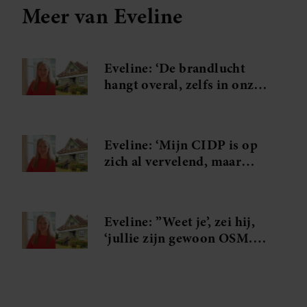
Meer van Eveline
Eveline: ‘De brandlucht
hangt overal, zelfs in onze
schone was’
Eveline: ‘Mijn CIDP is op
zich al vervelend, maar
daarbij hoort ook dat ik
levenslang onder controle
sta’
Eveline: ”Weet je’, zei hij,
‘jullie zijn gewoon OSM.
Ons soort mensen”