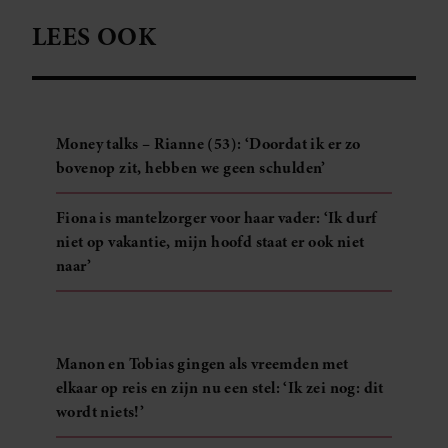
partners kunnen deze gegevens combineren met andere
LEES OOK
informatie die u aan ze heeft verstrekt of die ze hebben
verzameld op basis van uw gebruik van hun services. U
gaat akkoord met onze cookies als u onze website blijft
gebruiken.
Money talks – Rianne (53): ‘Doordat ik er zo
bovenop zit, hebben we geen schulden’
Fiona is mantelzorger voor haar vader: ‘Ik durf
niet op vakantie, mijn hoofd staat er ook niet
naar’
Manon en Tobias gingen als vreemden met
elkaar op reis en zijn nu een stel: ‘Ik zei nog: dit
wordt niets!’