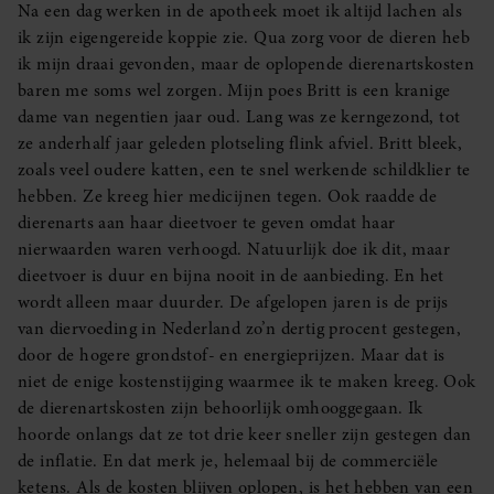
Na een dag werken in de apotheek moet ik altijd lachen als
ik zijn eigengereide koppie zie. Qua zorg voor de dieren heb
ik mijn draai gevonden, maar de oplopende dierenartskosten
baren me soms wel zorgen. Mijn poes Britt is een kranige
dame van negentien jaar oud. Lang was ze kerngezond, tot
ze anderhalf jaar geleden plotseling flink afviel. Britt bleek,
zoals veel oudere katten, een te snel werkende schildklier te
hebben. Ze kreeg hier medicijnen tegen. Ook raadde de
dierenarts aan haar dieetvoer te geven omdat haar
nierwaarden waren verhoogd. Natuurlijk doe ik dit, maar
dieetvoer is duur en bijna nooit in de aanbieding. En het
wordt alleen maar duurder. De afgelopen jaren is de prijs
van diervoeding in Nederland zo’n dertig procent gestegen,
door de hogere grondstof- en energieprijzen. Maar dat is
niet de enige kostenstijging waarmee ik te maken kreeg. Ook
de dierenartskosten zijn behoorlijk omhooggegaan. Ik
hoorde onlangs dat ze tot drie keer sneller zijn gestegen dan
de inflatie. En dat merk je, helemaal bij de commerciële
ketens. Als de kosten blijven oplopen, is het hebben van een