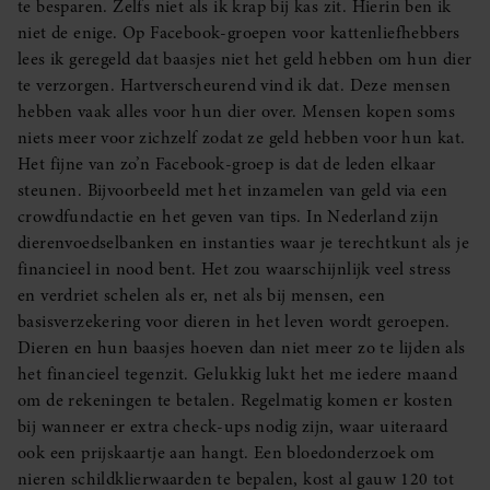
te besparen. Zelfs niet als ik krap bij kas zit. Hierin ben ik
niet de enige. Op Facebook-groepen voor kattenliefhebbers
lees ik geregeld dat baasjes niet het geld hebben om hun dier
te verzorgen. Hartverscheurend vind ik dat. Deze mensen
hebben vaak alles voor hun dier over. Mensen kopen soms
niets meer voor zichzelf zodat ze geld hebben voor hun kat.
Het fijne van zo’n Facebook-groep is dat de leden elkaar
steunen. Bijvoorbeeld met het inzamelen van geld via een
crowdfundactie en het geven van tips. In Nederland zijn
dierenvoedselbanken en instanties waar je terechtkunt als je
financieel in nood bent. Het zou waarschijnlijk veel stress
en verdriet schelen als er, net als bij mensen, een
basisverzekering voor dieren in het leven wordt geroepen.
Dieren en hun baasjes hoeven dan niet meer zo te lijden als
het financieel tegenzit. Gelukkig lukt het me iedere maand
om de rekeningen te betalen. Regelmatig komen er kosten
bij wanneer er extra check-ups nodig zijn, waar uiteraard
ook een prijskaartje aan hangt. Een bloedonderzoek om
nieren schildklierwaarden te bepalen, kost al gauw 120 tot