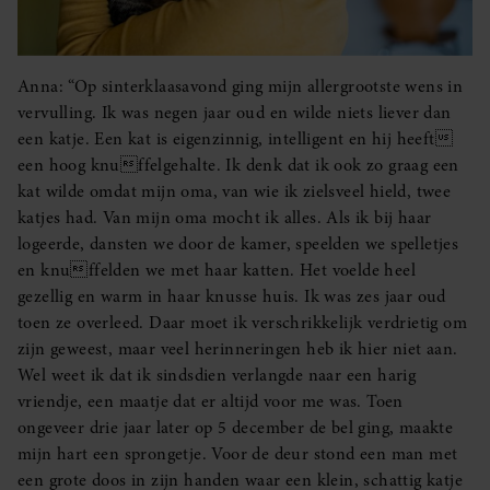
Anna: “Op sinterklaasavond ging mijn allergrootste wens in
vervulling. Ik was negen jaar oud en wilde niets liever dan
een katje. Een kat is eigenzinnig, intelligent en hij heeft
een hoog knuffelgehalte. Ik denk dat ik ook zo graag een
kat wilde omdat mijn oma, van wie ik zielsveel hield, twee
katjes had. Van mijn oma mocht ik alles. Als ik bij haar
logeerde, dansten we door de kamer, speelden we spelletjes
en knuffelden we met haar katten. Het voelde heel
gezellig en warm in haar knusse huis. Ik was zes jaar oud
toen ze overleed. Daar moet ik verschrikkelijk verdrietig om
zijn geweest, maar veel herinneringen heb ik hier niet aan.
Wel weet ik dat ik sindsdien verlangde naar een harig
vriendje, een maatje dat er altijd voor me was. Toen
ongeveer drie jaar later op 5 december de bel ging, maakte
mijn hart een sprongetje. Voor de deur stond een man met
een grote doos in zijn handen waar een klein, schattig katje