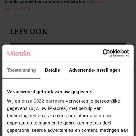
je ook aanmelden voor onze wekelijkse
Vriendin
nieuwsbrief
.
LEES OOK
Money talks – Rianne (53): ‘Doordat ik er zo
Toestemming
Details
Advertentie-instellingen
Ov
bovenop zit, hebben we geen schulden’
Fiona is mantelzorger voor haar vader: ‘Ik durf
Verantwoord gebruik van uw gegevens
niet op vakantie, mijn hoofd staat er ook niet
naar’
Wij en
onze 1022 partners
verwerken je persoonlijke
gegevens (bijv. uw IP-adres) met behulp van
technologieën zoals cookies om informatie op uw
apparaat op te slaan en te gebruiken met als doel
gepersonaliseerde advertenties en content, metingen aan
Manon en Tobias gingen als vreemden met