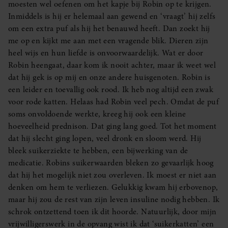
moesten wel oefenen om het kapje bij Robin op te krijgen.
Inmiddels is hij er helemaal aan gewend en ‘vraagt’ hij zelfs
om een extra puf als hij het benauwd heeft. Dan zoekt hij
me op en kijkt me aan met een vragende blik. Dieren zijn
heel wijs en hun liefde is onvoorwaardelijk. Wat er door
Robin heengaat, daar kom ik nooit achter, maar ik weet wel
dat hij gek is op mij en onze andere huisgenoten. Robin is
een leider en toevallig ook rood. Ik heb nog altijd een zwak
voor rode katten. Helaas had Robin veel pech. Omdat de puf
soms onvoldoende werkte, kreeg hij ook een kleine
hoeveelheid prednison. Dat ging lang goed. Tot het moment
dat hij slecht ging lopen, veel dronk en sloom werd. Hij
bleek suikerziekte te hebben, een bijwerking van de
medicatie. Robins suikerwaarden bleken zo gevaarlijk hoog
dat hij het mogelijk niet zou overleven. Ik moest er niet aan
denken om hem te verliezen. Gelukkig kwam hij erbovenop,
maar hij zou de rest van zijn leven insuline nodig hebben. Ik
schrok ontzettend toen ik dit hoorde. Natuurlijk, door mijn
vrijwilligerswerk in de opvang wist ik dat ‘suikerkatten’ een