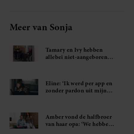
Meer van Sonja
Tamary en Ivy hebben
allebei niet-aangeboren
hersenletsel: ‘Vanaf het
allereerste moment wist zij
wat ik bedoelde’
Eline: ‘Ik werd per app en
zonder pardon uit mijn
eetclub gezet’
Amber vond de halfbroer
van haar opa: ‘We hebben
er lieve familie bij’