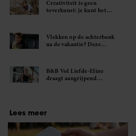
Creativiteit is geen
toverkunst: je kunt het
gewoon leren (en dat doe je
zo)
Vlekken op de achterbank
na de vakantie? Deze
vlekkenverwijderaar red je
interieur
B&B Vol Liefde-Eline
draagt aangrijpend
verleden met zich mee: ‘Hij
was mijn grote liefde’