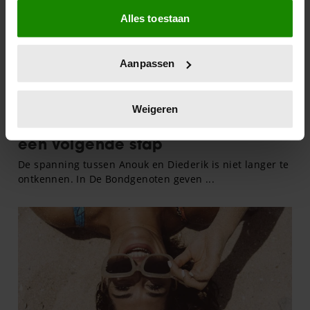
Als u het toestaat, willen we ook graag:
Alles toestaan
Informatie verzamelen over uw geografische
locatie, die tot een paar meter nauwkeurig kan zijn
Uw apparaat identificeren door het actief te
Aanpassen
scannen op specifieke eigenschappen (fingerprinting)
Lees meer over hoe uw persoonlijke gegevens worden
verwerkt en stel uw voorkeuren in het
detailgedeelte
in.
Weigeren
U kunt uw toestemming op elk moment wijzigen of
intrekken in de Cookieverklaring.
We gebruiken cookies om content en advertenties te
personaliseren, om functies voor social media te bieden
en om ons websiteverkeer te analyseren. Ook delen we
informatie over uw gebruik van onze site met onze
partners voor social media, adverteren en analyse. Deze
partners kunnen deze gegevens combineren met andere
informatie die u aan ze heeft verstrekt of die ze hebben
verzameld op basis van uw gebruik van hun services. U
gaat akkoord met onze cookies als u onze website blijft