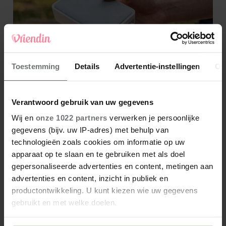
Toestemming
Details
Advertentie-instellingen
Ov
Verantwoord gebruik van uw gegevens
Wij en
onze 1022 partners
verwerken je persoonlijke
gegevens (bijv. uw IP-adres) met behulp van
technologieën zoals cookies om informatie op uw
apparaat op te slaan en te gebruiken met als doel
gepersonaliseerde advertenties en content, metingen aan
advertenties en content, inzicht in publiek en
productontwikkeling. U kunt kiezen wie uw gegevens
gebruikt en met welke doelen.