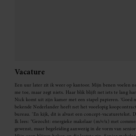
Mijn ogen blijven haken op die laatste zin. Senior makelaa
‘Weet je,’ zegt Nick, ‘Jij hebt je plek meer dan verdiend. De
Ik voel hoe mijn borstkas zich uitzet, hoe de spanning va
Ik staar naar de vacaturetekst. Nieuwe namen, nieuwe gez
Dit verhaal is geschreven door
Mandy
Meer Vriendin? Volg ons op
Facebook
en
Instagram
. Je k
nieuwsbrief
.
LEES OOK