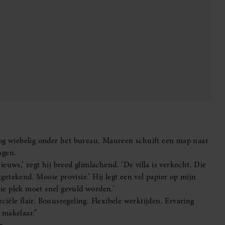
r.
 nieuweling vult aan, maar jij leidt.’
n de dag zich mengt met iets anders: erkenning.
ichten. Maar ook mijn naam, zwart op wit. Senior.
unt je ook aanmelden voor onze wekelijkse
Vriendin
Makelaar Mandy: ‘Judith typt… En deze keer durf ik bijna
niet te lezen wat er komt’