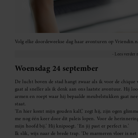
Volg elke doordeweekse dag haar avonturen op Vriendin.n
Woensdag 24 september
De lucht boven de stad hangt zwaar als ik voor de chique v
gaat al sneller als ik denk aan ons laatste avontuur. Hij l
armen en roept waar hij bepaalde meubelstukken gaat neer
staat.
‘En hier komt mijn gouden kalf,’ zegt hij, zijn ogen glimme
me nog één keer door dit paleis lopen. Voor de herinnering
mijn hoofd bij.’ Hij knipoogt. ‘En jij past er perfect in.’
Ik slik, wijs naar de brede trap. ‘De marmeren vloer is ne