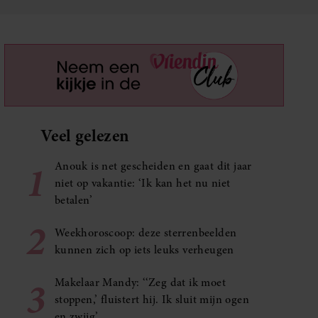
Veel gelezen
1
Anouk is net gescheiden en gaat dit jaar
niet op vakantie: ‘Ik kan het nu niet
betalen’
2
Weekhoroscoop: deze sterrenbeelden
kunnen zich op iets leuks verheugen
3
Makelaar Mandy: ‘‘Zeg dat ik moet
stoppen,’ fluistert hij. Ik sluit mijn ogen
en zwijg’