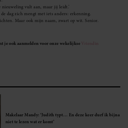
Makelaar Mandy: ‘Aan de andere kant van de lijn ademt
Maureen zacht uit’
Makelaar Mandy: ‘‘Zeg dat ik moet stoppen,’ fluistert hij.
Ik sluit mijn ogen en zwijg’
Makelaar Mandy: ‘Drie berichten. Judith, Tijn en de
BN’er’
Makelaar Mandy: ‘Vrijdagavond belde Bart. Hij sprak eng
kalm’