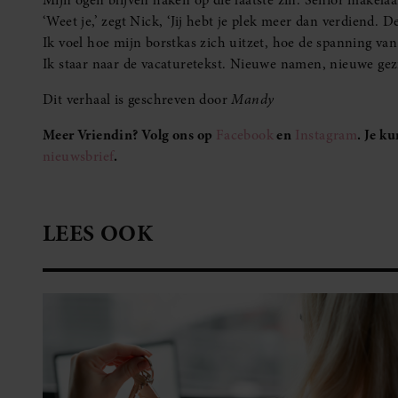
Mandy (33) werkt als makelaar in een middelgrote stad en
is kersvers single. Na de eerste paar zware weken vol
verdriet, klimt ze langzaam weer op.
Volg Mandy’s avonturen van maandag t/m vrijdag
LEES MEER VAN MANDY
LUISTERARTIKELEN
MAKELAAR MANDY