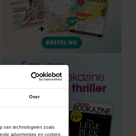
Over
p van technologieën zoals
erde advertenties en content,