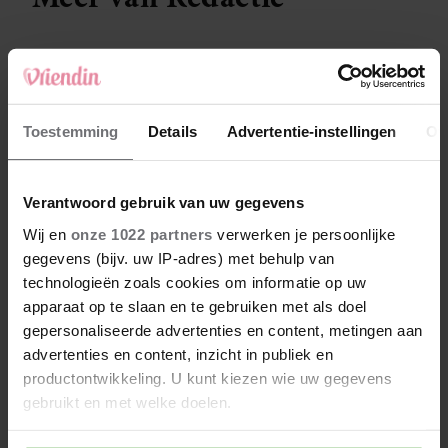
Waar zijn de B&B’s van
Timothy en Nisha Tara
eigenlijk?
Toestemming
Details
Advertentie-instellingen
Ov
Zien: vijftien jaar later
Verantwoord gebruik van uw gegevens
doen Bas Smit en Nicolette
van Dam dit opnieuw
Wij en
onze 1022 partners
verwerken je persoonlijke
gegevens (bijv. uw IP-adres) met behulp van
technologieën zoals cookies om informatie op uw
Aangrijpend moment in
apparaat op te slaan en te gebruiken met als doel
B&B Vol Liefde: Eline
gepersonaliseerde advertenties en content, metingen aan
barst in tranen uit
advertenties en content, inzicht in publiek en
productontwikkeling. U kunt kiezen wie uw gegevens
gebruikt en met welke doelen.