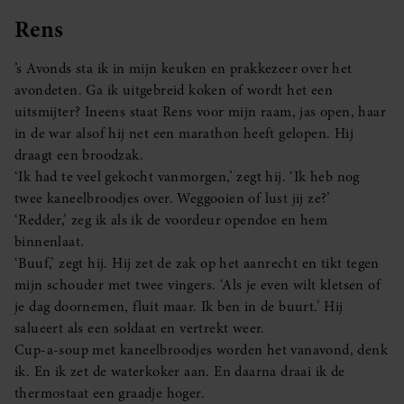
Rens
’s Avonds sta ik in mijn keuken en prakkezeer over het
avondeten. Ga ik uitgebreid koken of wordt het een
uitsmijter? Ineens staat Rens voor mijn raam, jas open, haar
in de war alsof hij net een marathon heeft gelopen. Hij
draagt een broodzak.
‘Ik had te veel gekocht vanmorgen,’ zegt hij. ‘Ik heb nog
twee kaneelbroodjes over. Weggooien of lust jij ze?’
‘Redder,’ zeg ik als ik de voordeur opendoe en hem
binnenlaat.
‘Buuf,’ zegt hij. Hij zet de zak op het aanrecht en tikt tegen
mijn schouder met twee vingers. ‘Als je even wilt kletsen of
je dag doornemen, fluit maar. Ik ben in de buurt.’ Hij
salueert als een soldaat en vertrekt weer.
Cup-a-soup met kaneelbroodjes worden het vanavond, denk
ik. En ik zet de waterkoker aan. En daarna draai ik de
thermostaat een graadje hoger.