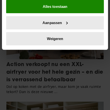
Als u het toestaat, willen we ook graag:
Alles toestaan
Informatie verzamelen over uw geografische
locatie, die tot een paar meter nauwkeurig kan zijn
Uw apparaat identificeren door het actief te
Aanpassen
scannen op specifieke eigenschappen (fingerprinting)
Lees meer over hoe uw persoonlijke gegevens worden
verwerkt en stel uw voorkeuren in het
detailgedeelte
in.
Weigeren
U kunt uw toestemming op elk moment wijzigen of
intrekken in de Cookieverklaring.
We gebruiken cookies om content en advertenties te
personaliseren, om functies voor social media te bieden
en om ons websiteverkeer te analyseren. Ook delen we
informatie over uw gebruik van onze site met onze
partners voor social media, adverteren en analyse. Deze
partners kunnen deze gegevens combineren met andere
informatie die u aan ze heeft verstrekt of die ze hebben
verzameld op basis van uw gebruik van hun services. U
gaat akkoord met onze cookies als u onze website blijft