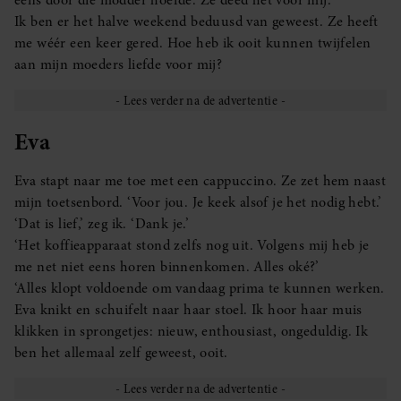
eens door die modder hoefde. Ze deed het voor mij.
Ik ben er het halve weekend beduusd van geweest. Ze heeft
me wéér een keer gered. Hoe heb ik ooit kunnen twijfelen
aan mijn moeders liefde voor mij?
Eva
Eva stapt naar me toe met een cappuccino. Ze zet hem naast
mijn toetsenbord. ‘Voor jou. Je keek alsof je het nodig hebt.’
‘Dat is lief,’ zeg ik. ‘Dank je.’
‘Het koffieapparaat stond zelfs nog uit. Volgens mij heb je
me net niet eens horen binnenkomen. Alles oké?’
‘Alles klopt voldoende om vandaag prima te kunnen werken.
Eva knikt en schuifelt naar haar stoel. Ik hoor haar muis
klikken in sprongetjes: nieuw, enthousiast, ongeduldig. Ik
ben het allemaal zelf geweest, ooit.