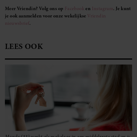
Meer Vriendin? Volg ons op
Facebook
en
Instagram
. Je kunt
je ook aanmelden voor onze wekelijkse
Vriendin
nieuwsbrief
.
LEES OOK
Mandy (33) werkt als makelaar in een middelgrote stad en is