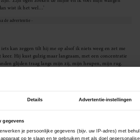
k zijn.’ Zijn ogen zoeken de mijne en ik voel mijn wangen
dan wist ik het wel…’
 iets kan zeggen tilt hij me op alsof ik niets weeg en zet me
t keer. Hij kust gulzig maar langzaam, met een concentratie
nden glijden traag langs mijn zij, mijn heupen, mijn rug.
 En ik word weer overspoeld door dezelfde gedachten als de
el. Dit moment neem ik. Na alle pech van de afgelopen weken
chten.
en zich vanzelf om zijn middel, mijn handen grijpen zijn
Details
Advertentie-instellingen
per wordt, langer, warmer. Zijn lippen dwalen langs mijn
 zijn mond.
, zijn houding alsof hij door me heen keek. Ik ril, voel mijn
w gegevens
 het raam staat. Maar mijn gespierde toyboy trekt me dichter
erwerken je persoonlijke gegevens (bijv. uw IP-adres) met behul
Mijn lijf wint. Mijn gedachten verliezen.
apparaat op te slaan en te gebruiken met als doel gepersonalise