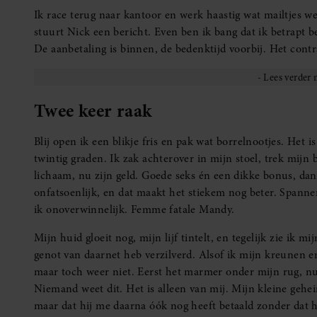
Ik race terug naar kantoor en werk haastig wat mailtjes weg
stuurt Nick een bericht. Even ben ik bang dat ik betrapt be
De aanbetaling is binnen, de bedenktijd voorbij. Het contra
Twee keer raak
Blij open ik een blikje fris en pak wat borrelnootjes. Het i
twintig graden. Ik zak achterover in mijn stoel, trek mijn 
lichaam, nu zijn geld. Goede seks én een dikke bonus, dan
onfatsoenlijk, en dat maakt het stiekem nog beter. Spanne
ik onoverwinnelijk. Femme fatale Mandy.
Mijn huid gloeit nog, mijn lijf tintelt, en tegelijk zie ik m
genot van daarnet heb verzilverd. Alsof ik mijn kreunen en
maar toch weer niet. Eerst het marmer onder mijn rug, nu
Niemand weet dit. Het is alleen van mij. Mijn kleine gehei
maar dat hij me daarna óók nog heeft betaald zonder dat 