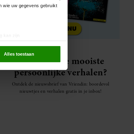
en wie uw gegevens gebruikt
g kan zijn
erprinting)
t
detailgedeelte
in. U kunt uw
Alles toestaan
Elke week de mooiste
persoonlijke verhalen?
 media te bieden en om ons
ze partners voor social
Ontdek de nieuwsbrief van Vriendin: boordevol
nformatie die u aan ze heeft
nieuwtjes en verhalen gratis in je inbox!
oord met onze cookies als u