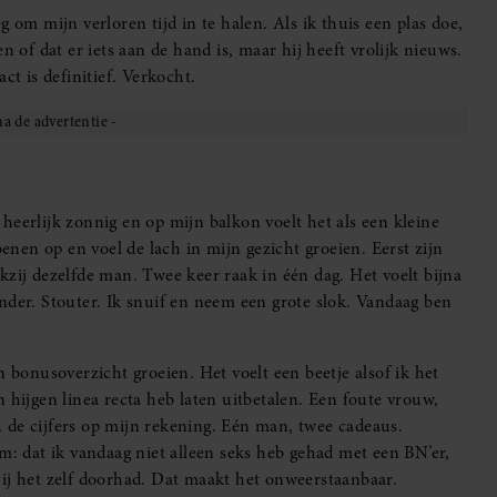
 om mijn verloren tijd in te halen. Als ik thuis een plas doe,
n of dat er iets aan de hand is, maar hij heeft vrolijk nieuws.
ct is definitief. Verkocht.
s heerlijk zonnig en op mijn balkon voelt het als een kleine
benen op en voel de lach in mijn gezicht groeien. Eerst zijn
kzij dezelfde man. Twee keer raak in één dag. Het voelt bijna
nder. Stouter. Ik snuif en neem een grote slok. Vandaag ben
ijn bonusoverzicht groeien. Het voelt een beetje alsof ik het
 hijgen linea recta heb laten uitbetalen. Een foute vrouw,
 de cijfers op mijn rekening. Eén man, twee cadeaus.
m: dat ik vandaag niet alleen seks heb gehad met een BN’er,
hij het zelf doorhad. Dat maakt het onweerstaanbaar.