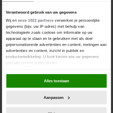
Saskia: ‘Ik hoor hem ook
zwaar ademen. Het maakt
Verantwoord gebruik van uw gegevens
me gek. Ik wil die man.’
Wij en
onze 1022 partners
verwerken je persoonlijke
gegevens (bijv. uw IP-adres) met behulp van
technologieën zoals cookies om informatie op uw
Babygeluk voor Married at
apparaat op te slaan en te gebruiken met als doel
First Sight-Patricia: dit is
gepersonaliseerde advertenties en content, metingen aan
de naam van haar dochter
advertenties en content, inzicht in publiek en
productontwikkeling. U kunt kiezen wie uw gegevens
gebruikt en met welke doelen.
Als u het toestaat, willen we ook graag:
Alles toestaan
Informatie verzamelen over uw geografische
locatie, die tot een paar meter nauwkeurig kan zijn
Veel gelezen
Uw apparaat identificeren door het actief te
Aanpassen
scannen op specifieke eigenschappen (fingerprinting)
1
Weekhoroscoop: deze sterrenbeelden
Lees meer over hoe uw persoonlijke gegevens worden
verwerkt en stel uw voorkeuren in het
detailgedeelte
in.