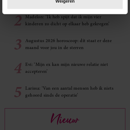
kunnen zich op iets leuks verheugen
Weigeren
U kunt uw toestemming op elk moment wijzigen of
2
intrekken in de Cookieverklaring.
Madelon: ‘Ik heb spijt dat ik mijn vier
kinderen zo dicht op elkaar heb gekregen’
We gebruiken cookies om content en advertenties te
personaliseren, om functies voor social media te bieden
3
Augustus 2026 horoscoop: dít staat er deze
en om ons websiteverkeer te analyseren. Ook delen we
maand voor jou in de sterren
informatie over uw gebruik van onze site met onze
partners voor social media, adverteren en analyse. Deze
4
partners kunnen deze gegevens combineren met andere
Evi: ‘Mijn ex kan mijn nieuwe relatie niet
informatie die u aan ze heeft verstrekt of die ze hebben
accepteren’
verzameld op basis van uw gebruik van hun services. U
5
gaat akkoord met onze cookies als u onze website blijft
Larissa: ‘Van een aantal mensen heb ik niets
gebruiken.
gehoord sinds de operatie’
Nieuw