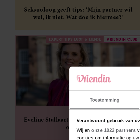
Seksuoloog geeft tips: ‘Mijn partner wil
wel, ik niet. Wat doe ik hiermee?’
EXPERT TIPS LUST & LIEFDE
VRIENDIN CLUB
Toestemming
Eveline Stallaart over de feiten en fabels
Verantwoord gebruik van u
over seks
Wij en
onze 1022 partners
v
cookies om informatie op uw 