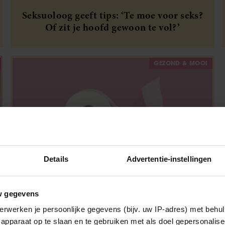
Seksuoloog geeft tips: ‘Te moe voor seks?
Of zit je hoofd gewoon te vol?’
GEZOND & MOOI
Details
Advertentie-instellingen
Moet je plassen vóór de seks? Dít zeggen
w gegevens
experts
erwerken je persoonlijke gegevens (bijv. uw IP-adres) met behul
apparaat op te slaan en te gebruiken met als doel gepersonalise