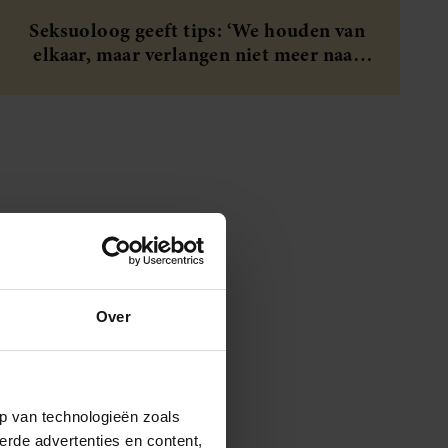
Seksuoloog geeft tips: ‘We houden van
elkaar, maar verlangen niet meer naar
elkaar. Wat nu?’
Over
p van technologieën zoals
erde advertenties en content,