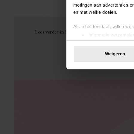
metingen aan advertenties en
en met welke doelen.
Als u het toestaat, willen we
Lees verder in het
Dossier Lust & Liefde
: alles 
Informatie verzamelen
Uw apparaat identific
Lees meer over hoe uw perso
Weigeren
toestemming op elk moment wi
We gebruiken cookies om cont
websiteverkeer te analyseren
media, adverteren en analys
verstrekt of die ze hebben v
onze website blijft gebruiken.