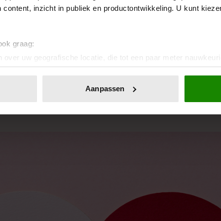
 content, inzicht in publiek en productontwikkeling. U kunt kiez
 ook graag:
wat je wilt weten over verlangen, intimiteit, hoe je je seksleven e
 over uw geografische locatie, die tot een paar meter nauwkeuri
vrouwen.
eren door het actief te scannen op specifieke eigenschappen (fing
onlijke gegevens worden verwerkt en stel uw voorkeuren in he
LEES MEER OVER LUST EN LIEFDE
Aanpassen
jzigen of intrekken in de Cookieverklaring.
ent en advertenties te personaliseren, om functies voor social
. Ook delen we informatie over uw gebruik van onze site met on
e. Deze partners kunnen deze gegevens combineren met andere i
erzameld op basis van uw gebruik van hun services. U gaat akk