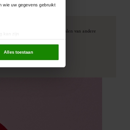
en wie uw gegevens gebruikt
en boost geeft en persoonlijke verhalen van andere
g kan zijn
erprinting)
t
detailgedeelte
in. U kunt uw
Alles toestaan
 media te bieden en om ons
ze partners voor social
nformatie die u aan ze heeft
oord met onze cookies als u