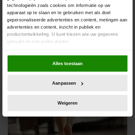
technologieën zoals cookies om informatie op uw
apparaat op te slaan en te gebruiken met als doel
gepersonaliseerde advertenties en content, metingen aan
advertenties en content, inzicht in publiek en
productontwikkeling. U kunt kiezen wie uw gegevens
gebruikt en met welke doelen.
Als u het toestaat, willen we ook graag:
Alles toestaan
Informatie verzamelen over uw geografische
locatie, die tot een paar meter nauwkeurig kan zijn
Uw apparaat identificeren door het actief te
Aanpassen
scannen op specifieke eigenschappen (fingerprinting)
Lees meer over hoe uw persoonlijke gegevens worden
verwerkt en stel uw voorkeuren in het
detailgedeelte
in.
Weigeren
U kunt uw toestemming op elk moment wijzigen of
intrekken in de Cookieverklaring.
We gebruiken cookies om content en advertenties te