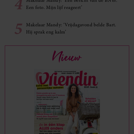
4
Makelaar Mandy: ‘Een bericht van de BN’er.
Een foto. Mijn lijf reageert’
5
Makelaar Mandy: ‘Vrijdagavond belde Bart.
Hij sprak eng kalm’
Nieuw