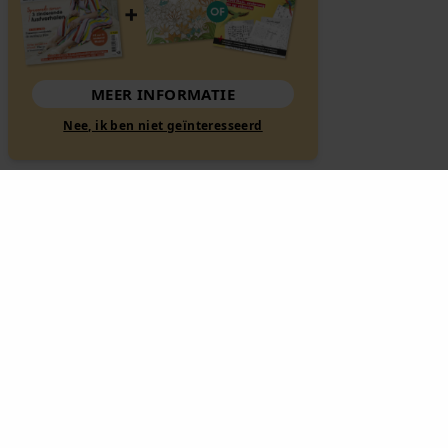
MEER INFORMATIE
Nee, ik ben niet geïnteresseerd