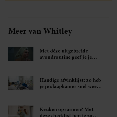
Meer van Whitley
Met déze uitgebreide
avondroutine geef je je
hoofd en huid ultieme rust
Handige afvinklijst: zo heb
je je slaapkamer snel weer
netjes
Keuken opruimen? Met
deze checklist ben je zó