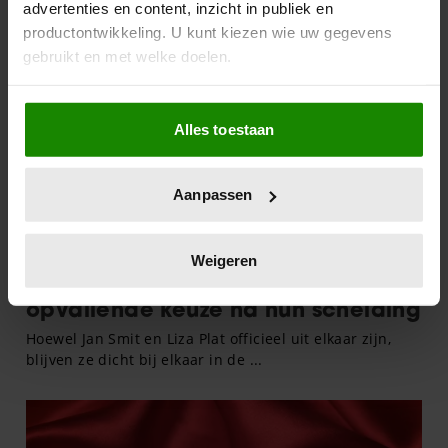
advertenties en content, inzicht in publiek en
productontwikkeling. U kunt kiezen wie uw gegevens
gebruikt en met welke doelen.
Als u het toestaat, willen we ook graag:
Alles toestaan
Informatie verzamelen over uw geografische
locatie, die tot een paar meter nauwkeurig kan zijn
Uw apparaat identificeren door het actief te
Aanpassen
scannen op specifieke eigenschappen (fingerprinting)
Lees meer over hoe uw persoonlijke gegevens worden
verwerkt en stel uw voorkeuren in het
detailgedeelte
in.
Weigeren
U kunt uw toestemming op elk moment wijzigen of
intrekken in de Cookieverklaring.
We gebruiken cookies om content en advertenties te
personaliseren, om functies voor social media te bieden
en om ons websiteverkeer te analyseren. Ook delen we
informatie over uw gebruik van onze site met onze
partners voor social media, adverteren en analyse. Deze