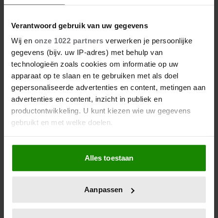
Woonkamer opruimen? Met deze checklist
ben je zó klaar
Verantwoord gebruik van uw gegevens
Wij en
onze 1022 partners
verwerken je persoonlijke
gegevens (bijv. uw IP-adres) met behulp van
technologieën zoals cookies om informatie op uw
apparaat op te slaan en te gebruiken met als doel
gepersonaliseerde advertenties en content, metingen aan
advertenties en content, inzicht in publiek en
productontwikkeling. U kunt kiezen wie uw gegevens
gebruikt en met welke doelen.
Als u het toestaat, willen we ook graag:
Alles toestaan
Informatie verzamelen over uw geografische
locatie, die tot een paar meter nauwkeurig kan zijn
Gek van DIY? Waarom je Stipstijl nú wil
Uw apparaat identificeren door het actief te
Aanpassen
proberen
scannen op specifieke eigenschappen (fingerprinting)
Lees meer over hoe uw persoonlijke gegevens worden