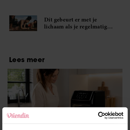
maand
Dít gebeurt er met je
lichaam als je regelmatig
plankt