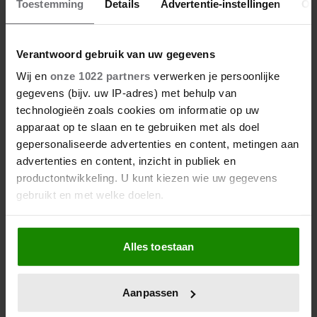
Toestemming
Details
Advertentie-instellingen
Ov
Verantwoord gebruik van uw gegevens
Wij en
onze 1022 partners
verwerken je persoonlijke
gegevens (bijv. uw IP-adres) met behulp van
technologieën zoals cookies om informatie op uw
apparaat op te slaan en te gebruiken met als doel
gepersonaliseerde advertenties en content, metingen aan
advertenties en content, inzicht in publiek en
productontwikkeling. U kunt kiezen wie uw gegevens
gebruikt en met welke doelen.
Als u het toestaat, willen we ook graag:
Alles toestaan
Informatie verzamelen over uw geografische
locatie, die tot een paar meter nauwkeurig kan zijn
Uw apparaat identificeren door het actief te
Aanpassen
scannen op specifieke eigenschappen (fingerprinting)