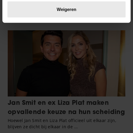
Lees meer over hoe uw persoonlijke gegevens worden
verwerkt en stel uw voorkeuren in het
detailgedeelte
in.
Weigeren
U kunt uw toestemming op elk moment wijzigen of
intrekken in de Cookieverklaring.
We gebruiken cookies om content en advertenties te
personaliseren, om functies voor social media te bieden
en om ons websiteverkeer te analyseren. Ook delen we
informatie over uw gebruik van onze site met onze
partners voor social media, adverteren en analyse. Deze
partners kunnen deze gegevens combineren met andere
informatie die u aan ze heeft verstrekt of die ze hebben
verzameld op basis van uw gebruik van hun services. U
gaat akkoord met onze cookies als u onze website blijft
gebruiken.