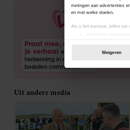
metingen aan advertenties en
en met welke doelen.
Als u het toestaat, willen we
Informatie verzamelen
Uw apparaat identific
Lees meer over hoe uw perso
Weigeren
toestemming op elk moment wi
We gebruiken cookies om cont
websiteverkeer te analyseren
media, adverteren en analys
Uit andere media
verstrekt of die ze hebben v
onze website blijft gebruiken.