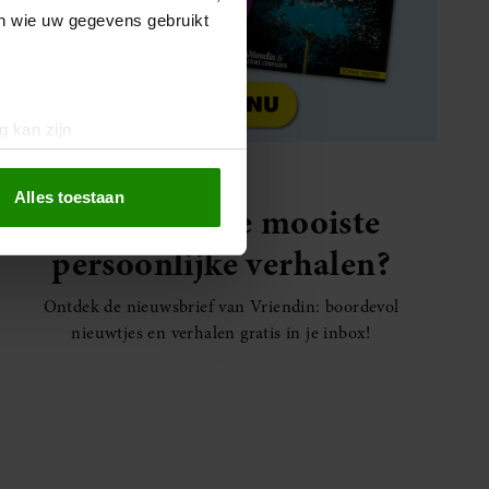
en wie uw gegevens gebruikt
g kan zijn
erprinting)
t
detailgedeelte
in. U kunt uw
Alles toestaan
Elke week de mooiste
persoonlijke verhalen?
 media te bieden en om ons
ze partners voor social
Ontdek de nieuwsbrief van Vriendin: boordevol
nformatie die u aan ze heeft
nieuwtjes en verhalen gratis in je inbox!
oord met onze cookies als u