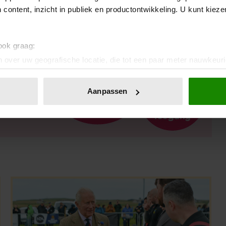
 content, inzicht in publiek en productontwikkeling. U kunt kiez
 ook graag:
 over uw geografische locatie, die tot een paar meter nauwkeuri
eren door het actief te scannen op specifieke eigenschappen (fing
onlijke gegevens worden verwerkt en stel uw voorkeuren in he
Aanpassen
jzigen of intrekken in de Cookieverklaring.
ent en advertenties te personaliseren, om functies voor social
. Ook delen we informatie over uw gebruik van onze site met on
e. Deze partners kunnen deze gegevens combineren met andere i
erzameld op basis van uw gebruik van hun services. U gaat akk