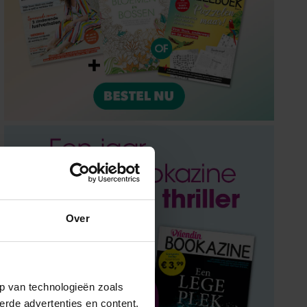
Over
p van technologieën zoals
erde advertenties en content,