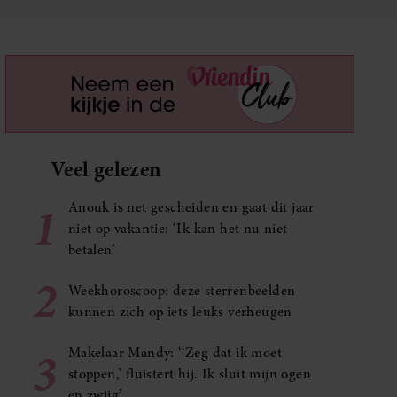
Veel gelezen
1
Anouk is net gescheiden en gaat dit jaar
niet op vakantie: ‘Ik kan het nu niet
betalen’
2
Weekhoroscoop: deze sterrenbeelden
kunnen zich op iets leuks verheugen
3
Makelaar Mandy: ‘‘Zeg dat ik moet
stoppen,’ fluistert hij. Ik sluit mijn ogen
en zwijg’