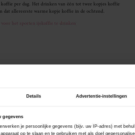
koffie per dag. Het drinken van één tot twee kopjes koffie
n dat allereerste warme kopje koffie in de ochtend.
oor het sporten ijskoffie te drinken
Details
Advertentie-instellingen
w gegevens
erwerken je persoonlijke gegevens (bijv. uw IP-adres) met behul
apparaat op te slaan en te gebruiken met als doel gepersonalise