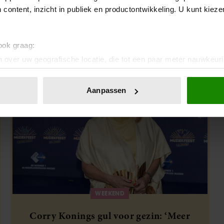
 content, inzicht in publiek en productontwikkeling. U kunt kiez
 ook graag:
 over uw geografische locatie, die tot een paar meter nauwkeuri
eren door het actief te scannen op specifieke eigenschappen (fing
onlijke gegevens worden verwerkt en stel uw voorkeuren in he
Aanpassen
jzigen of intrekken in de Cookieverklaring.
ent en advertenties te personaliseren, om functies voor social
. Ook delen we informatie over uw gebruik van onze site met on
e. Deze partners kunnen deze gegevens combineren met andere i
erzameld op basis van uw gebruik van hun services. U gaat akk
WEEKEND
Corry Konings gul voor gezin: ‘Meer