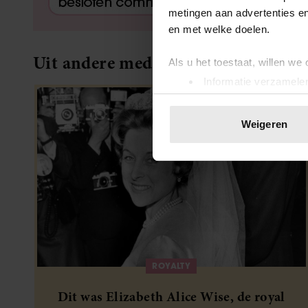
metingen aan advertenties en
en met welke doelen.
Uit andere media
Als u het toestaat, willen we
Informatie verzamelen
Uw apparaat identific
Lees meer over hoe uw perso
Weigeren
toestemming op elk moment wi
We gebruiken cookies om cont
websiteverkeer te analyseren
media, adverteren en analys
verstrekt of die ze hebben v
onze website blijft gebruiken.
ROYALTY
Dit was Elizabeth Alice Wise, de royal