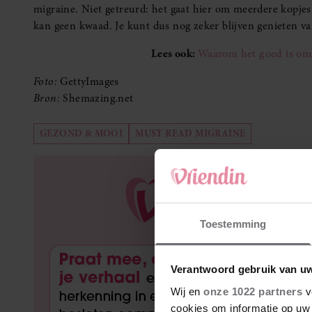
migraine. Niet getreurd: het gaat hier om meerdere kopjes 
kan geen kwaad. Je kunt dus nog zeker blijven genieten va
Lees ook:
Waarom het goed is om v
Foto:
GettyImages
Bron:
Shemazing.net
GEZOND & MOOI
MUST READ MIGRAINE
Toestemming
Verantwoord gebruik van u
Wij en
onze 1022 partners
v
cookies om informatie op uw 