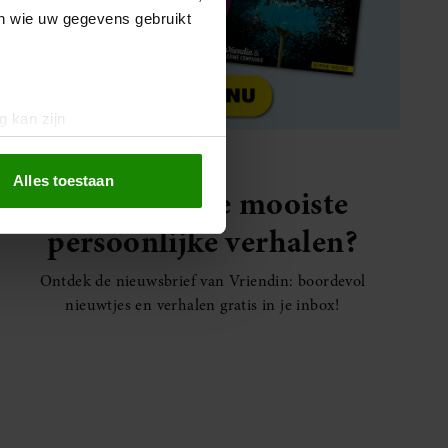
en wie uw gegevens gebruikt
g kan zijn
erprinting)
t
detailgedeelte
in. U kunt uw
Alles toestaan
Elke week de mooiste
persoonlijke verhalen?
 media te bieden en om ons
ze partners voor social
Ontdek de nieuwsbrief van Vriendin: boordevol
nformatie die u aan ze heeft
nieuwtjes en verhalen gratis in je inbox!
oord met onze cookies als u
SANTE
Dít is waarom traplopen zo zwaar voelt