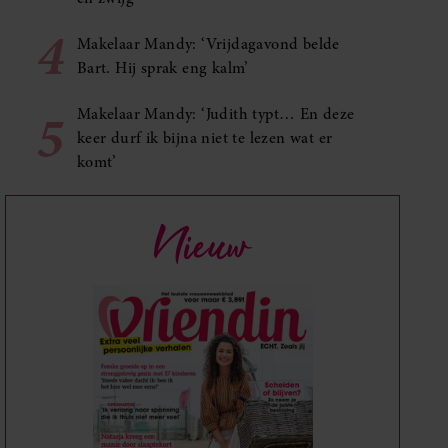
4
Makelaar Mandy: ‘Vrijdagavond belde
Bart. Hij sprak eng kalm’
5
Makelaar Mandy: ‘Judith typt… En deze
keer durf ik bijna niet te lezen wat er
komt’
Nieuw