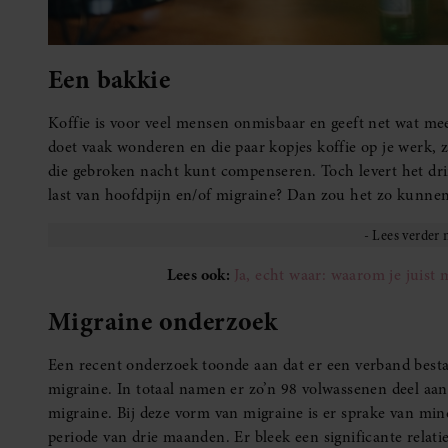
Een bakkie
Koffie is voor veel mensen onmisbaar en geeft net wat mee
doet vaak wonderen en die paar kopjes koffie op je werk, 
die gebroken nacht kunt compenseren. Toch levert het drin
last van hoofdpijn en/of migraine? Dan zou het zo kunnen 
Lees ook:
Ja, echt waar: waarom je juist
Migraine onderzoek
Een recent onderzoek toonde aan dat er een verband besta
migraine. In totaal namen er zo’n 98 volwassenen deel aa
migraine. Bij deze vorm van migraine is er sprake van mi
periode van drie maanden. Er bleek een significante relati