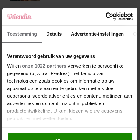
je gezicht
Lavendel snoeien: zo wordt
jouw lavendel dé
Toestemming
Details
Advertentie-instellingen
Ov
blikvanger van de straat
Verantwoord gebruik van uw gegevens
Met deze 2 extra’s wordt je
pasta carbonara de beste
Wij en
onze 1022 partners
verwerken je persoonlijke
die je ooit hebt geproefd
gegevens (bijv. uw IP-adres) met behulp van
technologieën zoals cookies om informatie op uw
apparaat op te slaan en te gebruiken met als doel
gepersonaliseerde advertenties en content, metingen aan
advertenties en content, inzicht in publiek en
productontwikkeling. U kunt kiezen wie uw gegevens
gebruikt en met welke doelen.
Als u het toestaat, willen we ook graag: