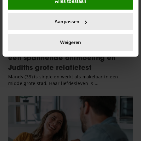
Alles toestaan
Informatie verzamelen over uw geografische
locatie, die tot een paar meter nauwkeurig kan zijn
Uw apparaat identificeren door het actief te
Aanpassen
scannen op specifieke eigenschappen (fingerprinting)
Lees meer over hoe uw persoonlijke gegevens worden
verwerkt en stel uw voorkeuren in het
detailgedeelte
in.
Weigeren
U kunt uw toestemming op elk moment wijzigen of
intrekken in de Cookieverklaring.
We gebruiken cookies om content en advertenties te
personaliseren, om functies voor social media te bieden
en om ons websiteverkeer te analyseren. Ook delen we
informatie over uw gebruik van onze site met onze
partners voor social media, adverteren en analyse. Deze
partners kunnen deze gegevens combineren met andere
informatie die u aan ze heeft verstrekt of die ze hebben
verzameld op basis van uw gebruik van hun services. U
gaat akkoord met onze cookies als u onze website blijft
gebruiken.