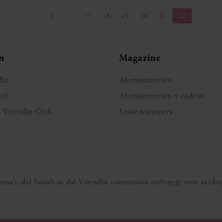
«
1
…
17
18
19
20
21
22
Vorige pagina
Pagina
Pagina
Pagina
Pagina
Pagina
Pagina
Pagina
n
Magazine
din
Abonnementen
lub
Abonnementen + cadeau
e Vriendin Club
Losse nummers
ramma’s, dat houdt in dat Vriendin commissies ontvangt voor aanko