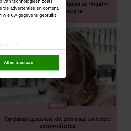
p van technologieën zoals
Waarom highlighter volgens de visagist
erde advertenties en content,
multifunctioneel is
en wie uw gegevens gebruikt
g kan zijn
erprinting)
t
detailgedeelte
in. U kunt uw
Alles toestaan
 media te bieden en om ons
ze partners voor social
nformatie die u aan ze heeft
oord met onze cookies als u
BEAUTY
Optimaal genieten: dit zijn onze favoriete
zonproducten