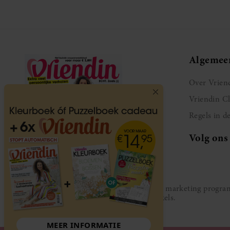
Algemee
Over Vrien
Vriendin C
Regels in d
Volg ons
Vriendin participeert in diverse affiliate marketing prog
gesponsord door de genoemde webwinkels.
MEER INFORMATIE