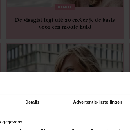
BEAUTY
De visagist legt uit: zo creëer je de basis
voor een mooie huid
Details
Advertentie-instellingen
BEAUTY
w gegevens