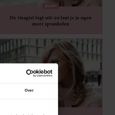
BEAUTY
De visagist legt uit: zo laat je je ogen
meer sprankelen
Over
BEAUTY