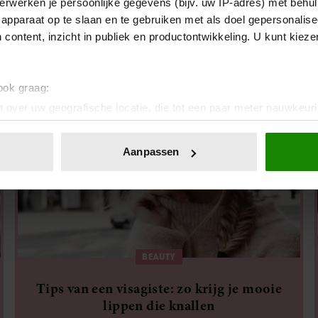
erwerken je persoonlijke gegevens (bijv. uw IP-adres) met behul
Onmisbare producten voor in je toilettas
apparaat op te slaan en te gebruiken met als doel gepersonalise
volgens beautyredacteur Tessa
 content, inzicht in publiek en productontwikkeling. U kunt kiez
 ook graag:
 over uw geografische locatie, die tot een paar meter nauwkeuri
eren door het actief te scannen op specifieke eigenschappen (fing
onlijke gegevens worden verwerkt en stel uw voorkeuren in he
Aanpassen
jzigen of intrekken in de Cookieverklaring.
ent en advertenties te personaliseren, om functies voor social
. Ook delen we informatie over uw gebruik van onze site met on
e. Deze partners kunnen deze gegevens combineren met andere i
erzameld op basis van uw gebruik van hun services. U gaat akk
BEAUTY
Tips van een visagiste: zo krijg je mooie
lippen die knallen