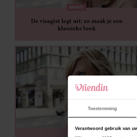
BEAUTY
De visagist legt uit: zo maak je een
klassieke look
Toestemming
BEAUTY
Verantwoord gebruik van u