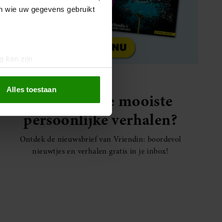
en wie uw gegevens gebruikt
g kan zijn
erprinting)
t
detailgedeelte
in. U kunt uw
Alles toestaan
Elke week de mooiste
persoonlijke verhalen?
 media te bieden en om ons
ze partners voor social
Ontdek de nieuwsbrief van Vriendin: boordevol
nformatie die u aan ze heeft
nieuwtjes en verhalen gratis in je inbox!
oord met onze cookies als u