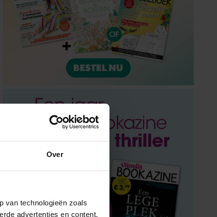
Over
p van technologieën zoals
erde advertenties en content,