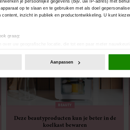
erwerken je persoonlijke gegevens (bijv. uw IP-adres) met behul
Zo blijft je make-up perfect zitten op
apparaat op te slaan en te gebruiken met als doel gepersonalise
warme dagen
 content, inzicht in publiek en productontwikkeling. U kunt kiez
 ook graag:
 over uw geografische locatie, die tot een paar meter nauwkeuri
eren door het actief te scannen op specifieke eigenschappen (fing
onlijke gegevens worden verwerkt en stel uw voorkeuren in he
Aanpassen
jzigen of intrekken in de Cookieverklaring.
ent en advertenties te personaliseren, om functies voor social
. Ook delen we informatie over uw gebruik van onze site met on
e. Deze partners kunnen deze gegevens combineren met andere i
erzameld op basis van uw gebruik van hun services. U gaat akk
BEAUTY
Deze beautyproducten kun je beter in de
koelkast bewaren