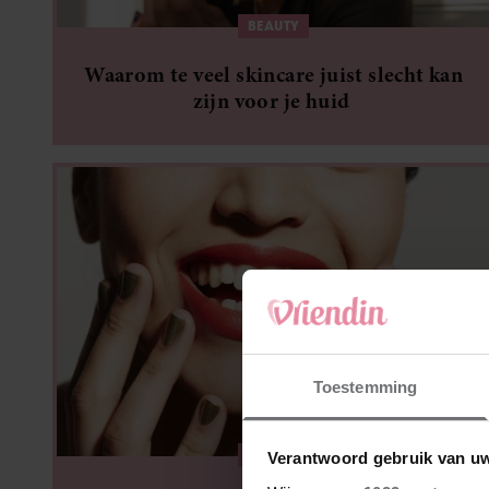
BEAUTY
Waarom te veel skincare juist slecht kan
zijn voor je huid
Toestemming
BEAUTY
Verantwoord gebruik van u