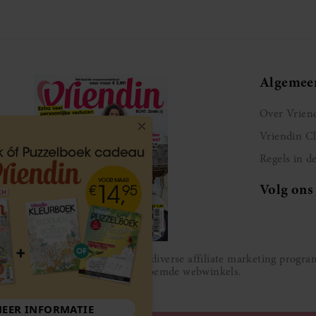
Algemee
Over Vrien
Vriendin C
Regels in d
Volg ons
Vriendin participeert in diverse affiliate marketing prog
gesponsord door de genoemde webwinkels.
MEER INFORMATIE