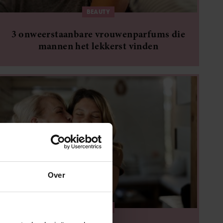
BEAUTY
3 onweerstaanbare vrouwenparfums die
mannen het lekkerst vinden
Over
BEAUTY