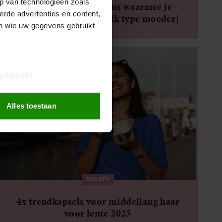
p van technologieën zoals
15 Moederdag cadeaus waarmee je
erde advertenties en content,
meteen scoort (voor elk type moeder)
en wie uw gegevens gebruikt
g kan zijn
erprinting)
t
detailgedeelte
in. U kunt uw
Alles toestaan
 media te bieden en om ons
ze partners voor social
nformatie die u aan ze heeft
oord met onze cookies als u
BEAUTY
4x trendkapsels voor middellang haar
voor lente 2025