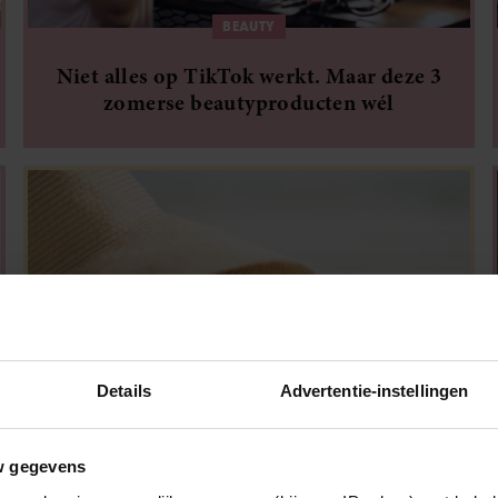
BEAUTY
Niet alles op TikTok werkt. Maar deze 3
zomerse beautyproducten wél
Details
Advertentie-instellingen
DOSSIER HITTE
w gegevens