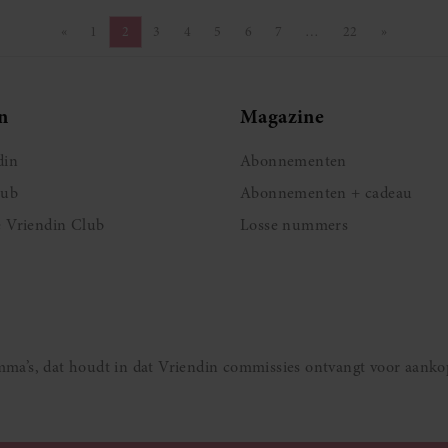
«
1
2
3
4
5
6
7
…
22
»
Vorige pagina
Pagina
Pagina
Pagina
Pagina
Pagina
Pagina
Pagina
Pagina
Volgende 
n
Magazine
din
Abonnementen
lub
Abonnementen + cadeau
e Vriendin Club
Losse nummers
ramma’s, dat houdt in dat Vriendin commissies ontvangt voor aanko