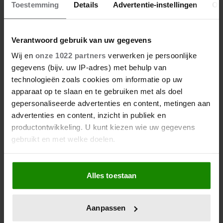
Toestemming
Details
Advertentie-instellingen
Ov
Verantwoord gebruik van uw gegevens
Wij en
onze 1022 partners
verwerken je persoonlijke
gegevens (bijv. uw IP-adres) met behulp van
technologieën zoals cookies om informatie op uw
apparaat op te slaan en te gebruiken met als doel
gepersonaliseerde advertenties en content, metingen aan
advertenties en content, inzicht in publiek en
productontwikkeling. U kunt kiezen wie uw gegevens
gebruikt en met welke doelen.
Als u het toestaat, willen we ook graag:
Alles toestaan
Informatie verzamelen over uw geografische
locatie, die tot een paar meter nauwkeurig kan zijn
Uw apparaat identificeren door het actief te
Aanpassen
scannen op specifieke eigenschappen (fingerprinting)