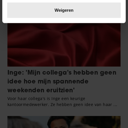
Lees meer over hoe uw persoonlijke gegevens worden
verwerkt en stel uw voorkeuren in het
detailgedeelte
in.
Weigeren
U kunt uw toestemming op elk moment wijzigen of
intrekken in de Cookieverklaring.
We gebruiken cookies om content en advertenties te
personaliseren, om functies voor social media te bieden
en om ons websiteverkeer te analyseren. Ook delen we
informatie over uw gebruik van onze site met onze
partners voor social media, adverteren en analyse. Deze
partners kunnen deze gegevens combineren met andere
informatie die u aan ze heeft verstrekt of die ze hebben
verzameld op basis van uw gebruik van hun services. U
gaat akkoord met onze cookies als u onze website blijft
gebruiken.