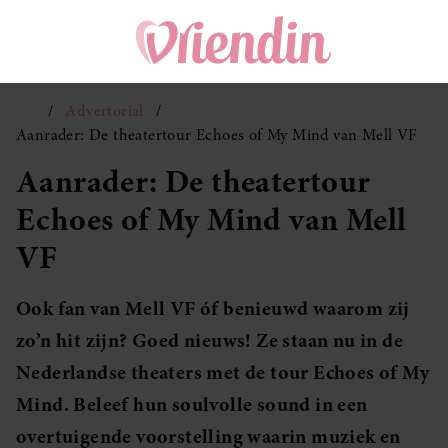
Advertorial
Aanrader: De theatertour Echoes of My Mind van Mell VF
Aanrader: De theatertour
Echoes of My Mind van Mell
VF
Ook fan van Mell VF óf benieuwd waarom zij
zo’n hit zijn? Goed nieuws! Ze staan nu in de
Nederlandse theaters met de tour Echoes of My
Mind. Beleef hun soulvolle sound in een
overtuigende voorstelling waarin muziek en