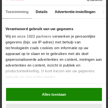
Toestemming
Details
Advertentie-instellingen
Ov
Verantwoord gebruik van uw gegevens
Wij en
onze 1022 partners
verwerken je persoonlijke
gegevens (bijv. uw IP-adres) met behulp van
technologieën zoals cookies om informatie op uw
apparaat op te slaan en te gebruiken met als doel
gepersonaliseerde advertenties en content, metingen aan
advertenties en content, inzicht in publiek en
productontwikkeling. U kunt kiezen wie uw gegevens
gebruikt en met welke doelen.
Als u het toestaat, willen we ook graag:
Alles toestaan
Informatie verzamelen over uw geografische
locatie, die tot een paar meter nauwkeurig kan zijn
Uw apparaat identificeren door het actief te