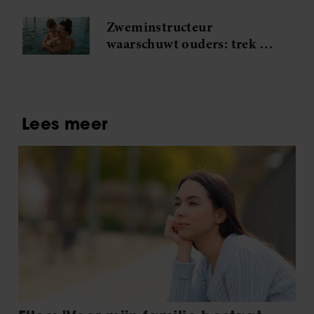
Zweminstructeur
waarschuwt ouders: trek je
kind nóóit badkleding aan
in deze kleur