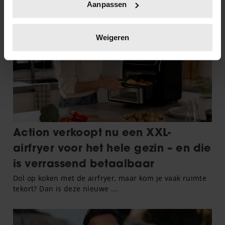
Aanpassen
scannen op specifieke eigenschappen (fingerprinting)
Lees meer over hoe uw persoonlijke gegevens worden
verwerkt en stel uw voorkeuren in het
detailgedeelte
in.
Weigeren
U kunt uw toestemming op elk moment wijzigen of
intrekken in de Cookieverklaring.
We gebruiken cookies om content en advertenties te
personaliseren, om functies voor social media te bieden
en om ons websiteverkeer te analyseren. Ook delen we
informatie over uw gebruik van onze site met onze
partners voor social media, adverteren en analyse. Deze
partners kunnen deze gegevens combineren met andere
informatie die u aan ze heeft verstrekt of die ze hebben
verzameld op basis van uw gebruik van hun services. U
gaat akkoord met onze cookies als u onze website blijft
gebruiken.