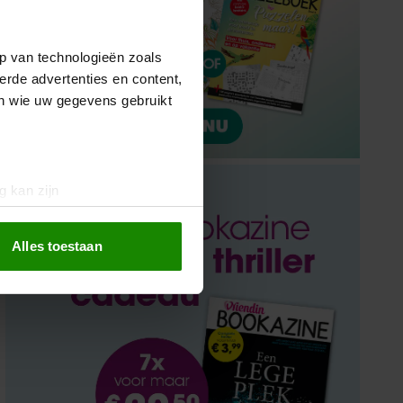
p van technologieën zoals
erde advertenties en content,
en wie uw gegevens gebruikt
g kan zijn
erprinting)
t
detailgedeelte
in. U kunt uw
Alles toestaan
 media te bieden en om ons
ze partners voor social
nformatie die u aan ze heeft
oord met onze cookies als u