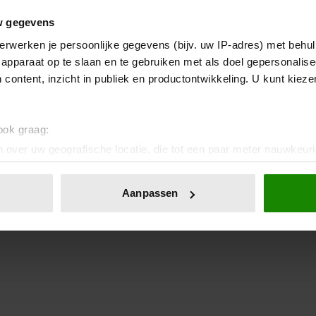
w gegevens
erwerken je persoonlijke gegevens (bijv. uw IP-adres) met behul
apparaat op te slaan en te gebruiken met als doel gepersonalise
 content, inzicht in publiek en productontwikkeling. U kunt kiez
 ook graag:
 over uw geografische locatie, die tot een paar meter nauwkeuri
eren door het actief te scannen op specifieke eigenschappen (fing
onlijke gegevens worden verwerkt en stel uw voorkeuren in he
Aanpassen
jzigen of intrekken in de Cookieverklaring.
ent en advertenties te personaliseren, om functies voor social
. Ook delen we informatie over uw gebruik van onze site met on
e. Deze partners kunnen deze gegevens combineren met andere i
erzameld op basis van uw gebruik van hun services. U gaat akk