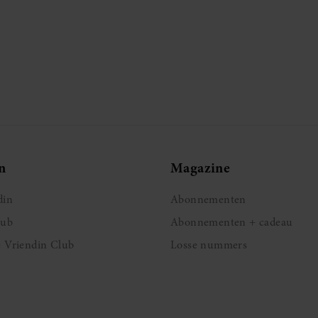
n
Magazine
din
Abonnementen
lub
Abonnementen + cadeau
e Vriendin Club
Losse nummers