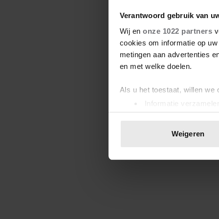
Verantwoord gebruik van u
Wij en
onze 1022 partners
v
cookies om informatie op uw 
metingen aan advertenties en
en met welke doelen.
Als u het toestaat, willen we
Informatie verzamelen
Uw apparaat identific
Lees meer over hoe uw perso
Weigeren
toestemming op elk moment wi
We gebruiken cookies om cont
websiteverkeer te analyseren
media, adverteren en analys
verstrekt of die ze hebben v
onze website blijft gebruiken.