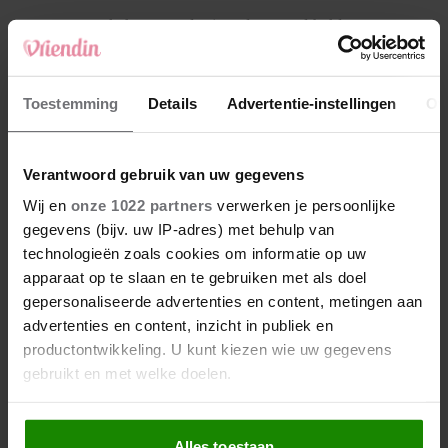
4
Makelaar Mandy: ‘Vrijdagavond belde Bart.
Hij sprak eng kalm’
5
Toestemming
Details
Advertentie-instellingen
Ov
Makelaar Mandy: ‘Judith typt… En deze keer
durf ik bijna niet te lezen wat er komt’
Verantwoord gebruik van uw gegevens
Nieuw
Wij en
onze 1022 partners
verwerken je persoonlijke
gegevens (bijv. uw IP-adres) met behulp van
technologieën zoals cookies om informatie op uw
apparaat op te slaan en te gebruiken met als doel
gepersonaliseerde advertenties en content, metingen aan
advertenties en content, inzicht in publiek en
productontwikkeling. U kunt kiezen wie uw gegevens
gebruikt en met welke doelen.
Als u het toestaat, willen we ook graag:
Alles toestaan