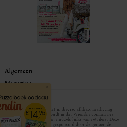
Algemeen
Magazine
Service
Vriendin participeert in diverse affiliate marketing
programma’s, dat houdt in dat Vriendin commissies
ontvangt voor aankopen middels links van retailers. Deze
website wordt niet gesponsord door de genoemde