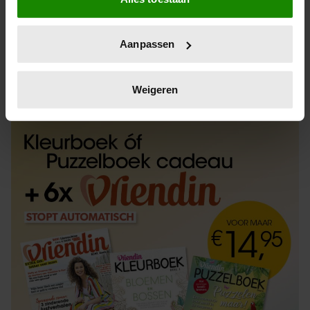
Informatie verzamelen over uw geografische
locatie, die tot een paar meter nauwkeurig kan zijn
Uw apparaat identificeren door het actief te
Aanpassen
scannen op specifieke eigenschappen (fingerprinting)
Lees meer over hoe uw persoonlijke gegevens worden
ABONNEREN
LOS KOPEN
verwerkt en stel uw voorkeuren in het
detailgedeelte
in.
Weigeren
U kunt uw toestemming op elk moment wijzigen of
intrekken in de Cookieverklaring.
We gebruiken cookies om content en advertenties te
personaliseren, om functies voor social media te bieden
en om ons websiteverkeer te analyseren. Ook delen we
informatie over uw gebruik van onze site met onze
partners voor social media, adverteren en analyse. Deze
partners kunnen deze gegevens combineren met andere
informatie die u aan ze heeft verstrekt of die ze hebben
verzameld op basis van uw gebruik van hun services. U
gaat akkoord met onze cookies als u onze website blijft
gebruiken.