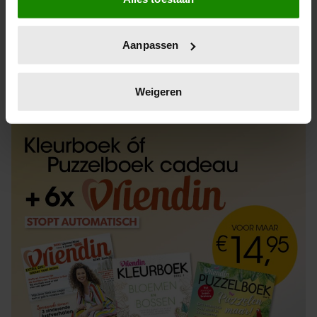
Informatie verzamelen over uw geografische
locatie, die tot een paar meter nauwkeurig kan zijn
Uw apparaat identificeren door het actief te
Aanpassen
scannen op specifieke eigenschappen (fingerprinting)
Lees meer over hoe uw persoonlijke gegevens worden
ABONNEREN
LOS KOPEN
verwerkt en stel uw voorkeuren in het
detailgedeelte
in.
Weigeren
U kunt uw toestemming op elk moment wijzigen of
intrekken in de Cookieverklaring.
We gebruiken cookies om content en advertenties te
personaliseren, om functies voor social media te bieden
en om ons websiteverkeer te analyseren. Ook delen we
informatie over uw gebruik van onze site met onze
partners voor social media, adverteren en analyse. Deze
partners kunnen deze gegevens combineren met andere
informatie die u aan ze heeft verstrekt of die ze hebben
verzameld op basis van uw gebruik van hun services. U
gaat akkoord met onze cookies als u onze website blijft
gebruiken.