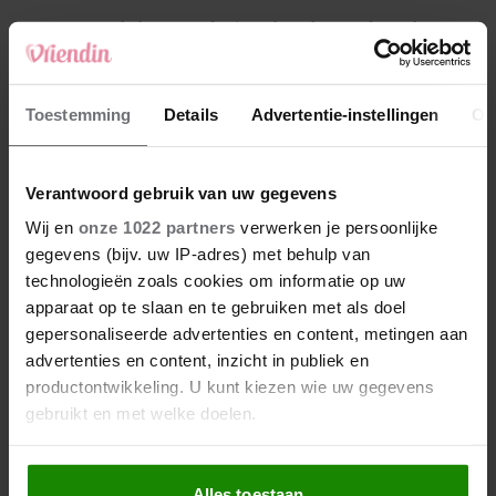
4
Makelaar Mandy: ‘Een bericht van de BN’er.
Een foto. Mijn lijf reageert’
5
Toestemming
Details
Advertentie-instellingen
Ov
Makelaar Mandy: ‘Vrijdagavond belde Bart.
Hij sprak eng kalm’
Verantwoord gebruik van uw gegevens
Nieuw
Wij en
onze 1022 partners
verwerken je persoonlijke
gegevens (bijv. uw IP-adres) met behulp van
technologieën zoals cookies om informatie op uw
apparaat op te slaan en te gebruiken met als doel
gepersonaliseerde advertenties en content, metingen aan
advertenties en content, inzicht in publiek en
productontwikkeling. U kunt kiezen wie uw gegevens
gebruikt en met welke doelen.
Als u het toestaat, willen we ook graag:
Alles toestaan