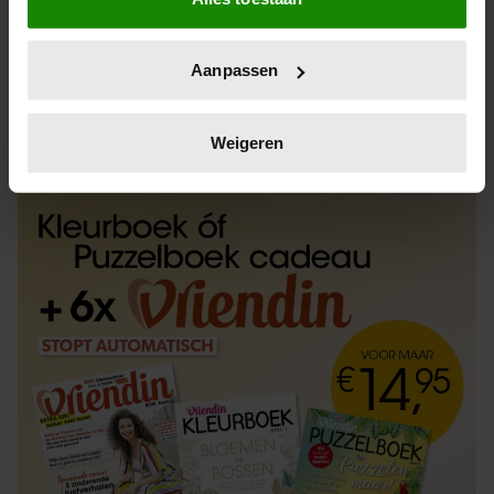
Informatie verzamelen over uw geografische
locatie, die tot een paar meter nauwkeurig kan zijn
Uw apparaat identificeren door het actief te
Aanpassen
scannen op specifieke eigenschappen (fingerprinting)
Lees meer over hoe uw persoonlijke gegevens worden
ABONNEREN
LOS KOPEN
verwerkt en stel uw voorkeuren in het
detailgedeelte
in.
Weigeren
U kunt uw toestemming op elk moment wijzigen of
intrekken in de Cookieverklaring.
We gebruiken cookies om content en advertenties te
personaliseren, om functies voor social media te bieden
en om ons websiteverkeer te analyseren. Ook delen we
informatie over uw gebruik van onze site met onze
partners voor social media, adverteren en analyse. Deze
partners kunnen deze gegevens combineren met andere
informatie die u aan ze heeft verstrekt of die ze hebben
verzameld op basis van uw gebruik van hun services. U
gaat akkoord met onze cookies als u onze website blijft
gebruiken.