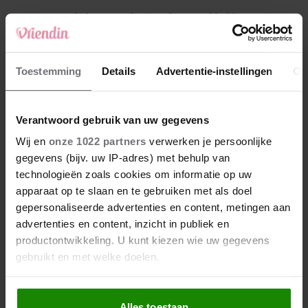
4
Makelaar Mandy: ‘Vrijdagavond belde Bart.
Hij sprak eng kalm’
5
Toestemming
Details
Advertentie-instellingen
Ov
Makelaar Mandy: ‘Judith typt… En deze keer
durf ik bijna niet te lezen wat er komt’
Verantwoord gebruik van uw gegevens
Nieuw
Wij en
onze 1022 partners
verwerken je persoonlijke
gegevens (bijv. uw IP-adres) met behulp van
technologieën zoals cookies om informatie op uw
apparaat op te slaan en te gebruiken met als doel
gepersonaliseerde advertenties en content, metingen aan
advertenties en content, inzicht in publiek en
productontwikkeling. U kunt kiezen wie uw gegevens
gebruikt en met welke doelen.
Als u het toestaat, willen we ook graag:
Alles toestaan