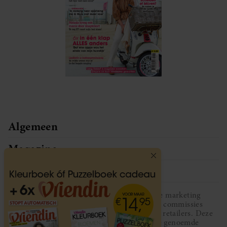
Algemeen
Magazine
Service
Vriendin participeert in diverse affiliate marketing
programma’s, dat houdt in dat Vriendin commissies
ontvangt voor aankopen middels links van retailers. Deze
website wordt niet gesponsord door de genoemde