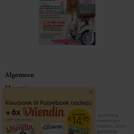
Algemeen
Magazine
Service
Vriendin participeert in diverse affiliate marketing
programma’s, dat houdt in dat Vriendin commissies
ontvangt voor aankopen middels links van retailers. Deze
website wordt niet gesponsord door de genoemde