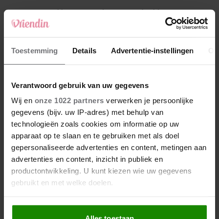
4
Weekhoroscoop: deze sterrenbeelden
kunnen zich op iets leuks verheugen
5
Toestemming
Details
Advertentie-instellingen
Ov
Makelaar Mandy: ‘Een bericht van de BN’er.
Een foto. Mijn lijf reageert’
Verantwoord gebruik van uw gegevens
Nieuw
Wij en
onze 1022 partners
verwerken je persoonlijke
gegevens (bijv. uw IP-adres) met behulp van
technologieën zoals cookies om informatie op uw
apparaat op te slaan en te gebruiken met als doel
gepersonaliseerde advertenties en content, metingen aan
advertenties en content, inzicht in publiek en
productontwikkeling. U kunt kiezen wie uw gegevens
gebruikt en met welke doelen.
Als u het toestaat, willen we ook graag:
Alles toestaan