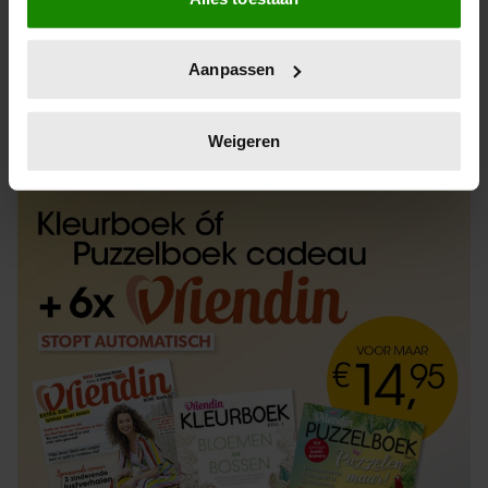
Informatie verzamelen over uw geografische
locatie, die tot een paar meter nauwkeurig kan zijn
Uw apparaat identificeren door het actief te
Aanpassen
scannen op specifieke eigenschappen (fingerprinting)
Lees meer over hoe uw persoonlijke gegevens worden
ABONNEREN
LOS KOPEN
verwerkt en stel uw voorkeuren in het
detailgedeelte
in.
Weigeren
U kunt uw toestemming op elk moment wijzigen of
intrekken in de Cookieverklaring.
We gebruiken cookies om content en advertenties te
personaliseren, om functies voor social media te bieden
en om ons websiteverkeer te analyseren. Ook delen we
informatie over uw gebruik van onze site met onze
partners voor social media, adverteren en analyse. Deze
partners kunnen deze gegevens combineren met andere
informatie die u aan ze heeft verstrekt of die ze hebben
verzameld op basis van uw gebruik van hun services. U
gaat akkoord met onze cookies als u onze website blijft
gebruiken.