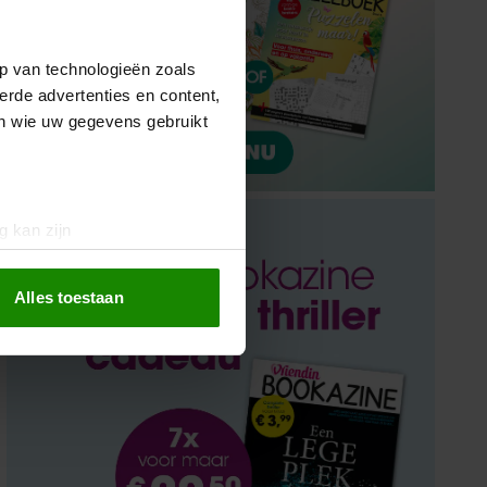
p van technologieën zoals
erde advertenties en content,
en wie uw gegevens gebruikt
g kan zijn
erprinting)
t
detailgedeelte
in. U kunt uw
Alles toestaan
 media te bieden en om ons
ze partners voor social
nformatie die u aan ze heeft
oord met onze cookies als u