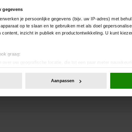
w gegevens
erwerken je persoonlijke gegevens (bijv. uw IP-adres) met behul
apparaat op te slaan en te gebruiken met als doel gepersonalise
 content, inzicht in publiek en productontwikkeling. U kunt kiez
 ook graag:
 over uw geografische locatie, die tot een paar meter nauwkeuri
eren door het actief te scannen op specifieke eigenschappen (fing
onlijke gegevens worden verwerkt en stel uw voorkeuren in he
Aanpassen
jzigen of intrekken in de Cookieverklaring.
ent en advertenties te personaliseren, om functies voor social
. Ook delen we informatie over uw gebruik van onze site met on
e. Deze partners kunnen deze gegevens combineren met andere i
erzameld op basis van uw gebruik van hun services. U gaat akk