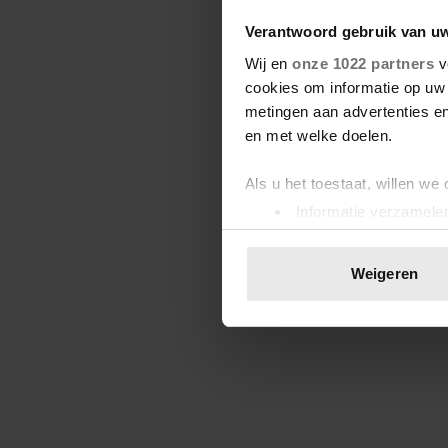
Verantwoord gebruik van u
Wij en
onze 1022 partners
v
cookies om informatie op uw 
metingen aan advertenties en
en met welke doelen.
Als u het toestaat, willen we
Informatie verzamelen
Uw apparaat identific
Lees meer over hoe uw perso
Weigeren
toestemming op elk moment wi
We gebruiken cookies om cont
websiteverkeer te analyseren
media, adverteren en analys
verstrekt of die ze hebben v
onze website blijft gebruiken.