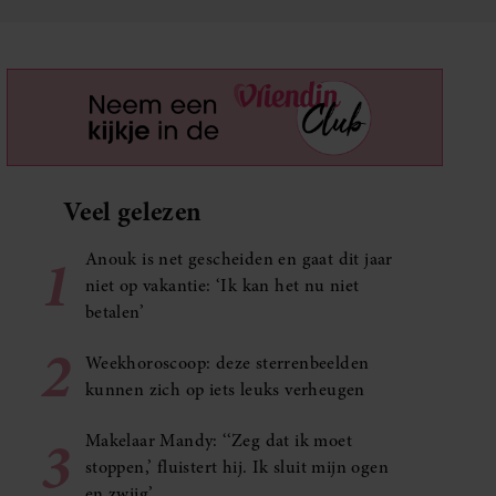
Veel gelezen
1
Anouk is net gescheiden en gaat dit jaar
niet op vakantie: ‘Ik kan het nu niet
betalen’
2
Weekhoroscoop: deze sterrenbeelden
kunnen zich op iets leuks verheugen
3
Makelaar Mandy: ‘‘Zeg dat ik moet
stoppen,’ fluistert hij. Ik sluit mijn ogen
en zwijg’