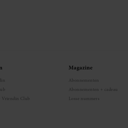
n
Magazine
din
Abonnementen
lub
Abonnementen + cadeau
e Vriendin Club
Losse nummers