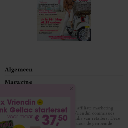
Algemeen
Magazine
Service
Vriendin participeert in diverse affiliate marketing
programma’s, dat houdt in dat Vriendin commissies
ontvangt voor aankopen middels links van retailers. Deze
website wordt niet gesponsord door de genoemde