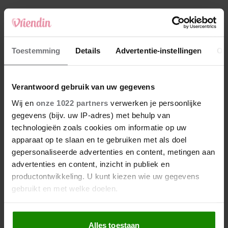
4
Makelaar Mandy: ‘‘Zeg dat ik moet stoppen,’
fluistert hij. Ik sluit mijn ogen en zwijg’
5
Toestemming
Details
Advertentie-instellingen
Ov
Makelaar Mandy: ‘Vrijdagavond belde Bart.
Hij sprak eng kalm’
Verantwoord gebruik van uw gegevens
Nieuw
Wij en
onze 1022 partners
verwerken je persoonlijke
gegevens (bijv. uw IP-adres) met behulp van
technologieën zoals cookies om informatie op uw
apparaat op te slaan en te gebruiken met als doel
gepersonaliseerde advertenties en content, metingen aan
advertenties en content, inzicht in publiek en
productontwikkeling. U kunt kiezen wie uw gegevens
gebruikt en met welke doelen.
Als u het toestaat, willen we ook graag:
Alles toestaan
Informatie verzamelen over uw geografische