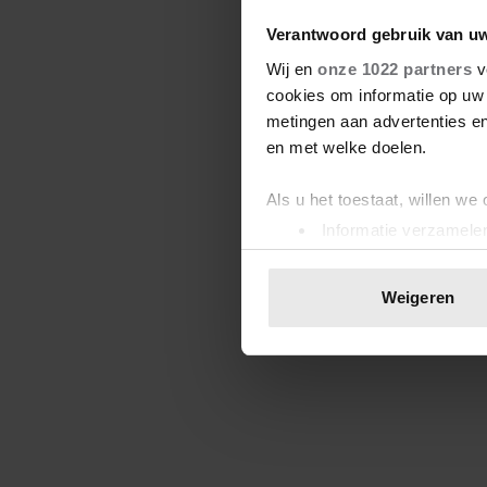
Verantwoord gebruik van u
Wij en
onze 1022 partners
v
cookies om informatie op uw 
metingen aan advertenties en
en met welke doelen.
Als u het toestaat, willen we
Informatie verzamelen
Uw apparaat identific
Lees meer over hoe uw perso
Weigeren
toestemming op elk moment wi
We gebruiken cookies om cont
websiteverkeer te analyseren
media, adverteren en analys
verstrekt of die ze hebben v
onze website blijft gebruiken.