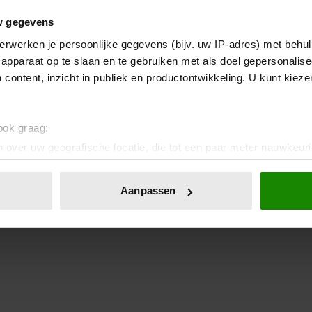
w gegevens
erwerken je persoonlijke gegevens (bijv. uw IP-adres) met behul
apparaat op te slaan en te gebruiken met als doel gepersonalise
 content, inzicht in publiek en productontwikkeling. U kunt kiez
 ook graag:
 over uw geografische locatie, die tot een paar meter nauwkeuri
eren door het actief te scannen op specifieke eigenschappen (fing
onlijke gegevens worden verwerkt en stel uw voorkeuren in he
Aanpassen
jzigen of intrekken in de Cookieverklaring.
ent en advertenties te personaliseren, om functies voor social
. Ook delen we informatie over uw gebruik van onze site met on
e. Deze partners kunnen deze gegevens combineren met andere i
erzameld op basis van uw gebruik van hun services. U gaat akk