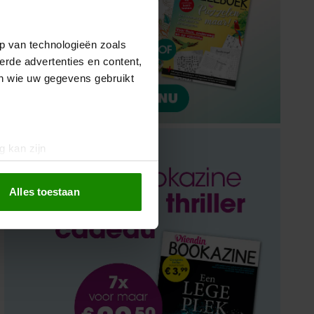
p van technologieën zoals
erde advertenties en content,
en wie uw gegevens gebruikt
g kan zijn
erprinting)
t
detailgedeelte
in. U kunt uw
Alles toestaan
 media te bieden en om ons
ze partners voor social
nformatie die u aan ze heeft
oord met onze cookies als u