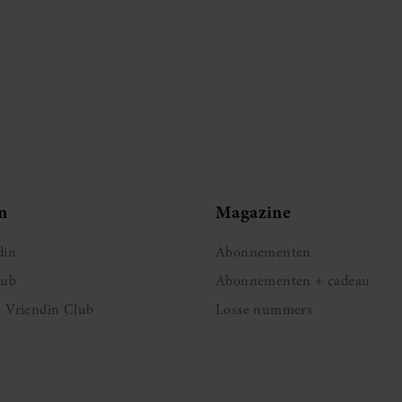
n
Magazine
din
Abonnementen
lub
Abonnementen + cadeau
e Vriendin Club
Losse nummers