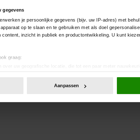
w gegevens
erwerken je persoonlijke gegevens (bijv. uw IP-adres) met behul
apparaat op te slaan en te gebruiken met als doel gepersonalise
 content, inzicht in publiek en productontwikkeling. U kunt kiez
 ook graag:
 over uw geografische locatie, die tot een paar meter nauwkeuri
eren door het actief te scannen op specifieke eigenschappen (fing
onlijke gegevens worden verwerkt en stel uw voorkeuren in he
Aanpassen
jzigen of intrekken in de Cookieverklaring.
ent en advertenties te personaliseren, om functies voor social
. Ook delen we informatie over uw gebruik van onze site met on
e. Deze partners kunnen deze gegevens combineren met andere i
erzameld op basis van uw gebruik van hun services. U gaat akk