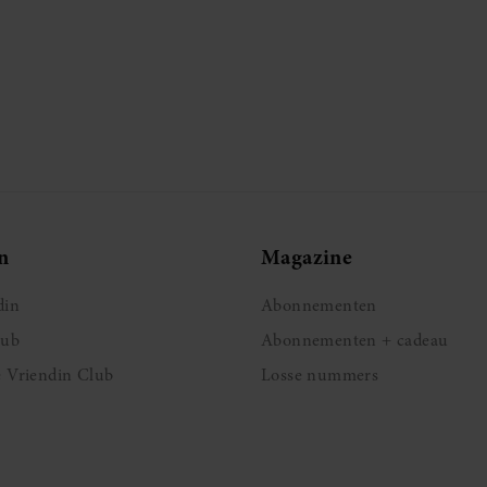
n
Magazine
din
Abonnementen
lub
Abonnementen + cadeau
e Vriendin Club
Losse nummers