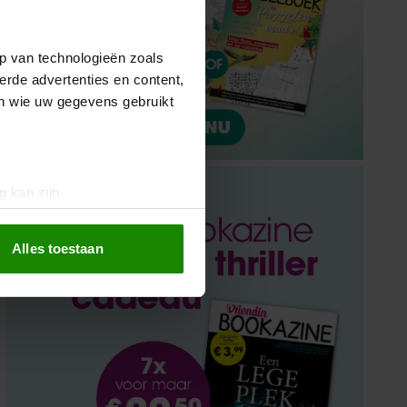
p van technologieën zoals
erde advertenties en content,
en wie uw gegevens gebruikt
g kan zijn
erprinting)
t
detailgedeelte
in. U kunt uw
Alles toestaan
 media te bieden en om ons
ze partners voor social
nformatie die u aan ze heeft
oord met onze cookies als u