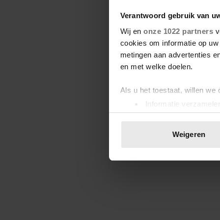
Verantwoord gebruik van u
Wij en
onze 1022 partners
v
cookies om informatie op uw 
metingen aan advertenties en
en met welke doelen.
Als u het toestaat, willen we
Informatie verzamelen
Uw apparaat identific
Lees meer over hoe uw perso
Weigeren
toestemming op elk moment wi
We gebruiken cookies om cont
websiteverkeer te analyseren
media, adverteren en analys
verstrekt of die ze hebben v
onze website blijft gebruiken.