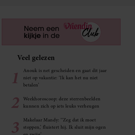
Veel gelezen
1
Anouk is net gescheiden en gaat dit jaar
niet op vakantie: ‘Ik kan het nu niet
betalen’
2
Weekhoroscoop: deze sterrenbeelden
kunnen zich op iets leuks verheugen
3
Makelaar Mandy: ‘‘Zeg dat ik moet
stoppen,’ fluistert hij. Ik sluit mijn ogen
en zwijg’