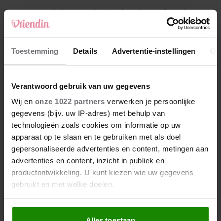
4
Makelaar Mandy: ‘Een bericht van de BN’er.
Een foto. Mijn lijf reageert’
5
Toestemming
Details
Advertentie-instellingen
Ov
Makelaar Mandy: ‘Vrijdagavond belde Bart.
Hij sprak eng kalm’
Verantwoord gebruik van uw gegevens
Nieuw
Wij en
onze 1022 partners
verwerken je persoonlijke
gegevens (bijv. uw IP-adres) met behulp van
technologieën zoals cookies om informatie op uw
apparaat op te slaan en te gebruiken met als doel
gepersonaliseerde advertenties en content, metingen aan
advertenties en content, inzicht in publiek en
productontwikkeling. U kunt kiezen wie uw gegevens
gebruikt en met welke doelen.
Als u het toestaat, willen we ook graag:
Alles toestaan