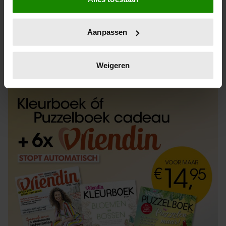
Informatie verzamelen over uw geografische
locatie, die tot een paar meter nauwkeurig kan zijn
Uw apparaat identificeren door het actief te
Aanpassen
scannen op specifieke eigenschappen (fingerprinting)
Lees meer over hoe uw persoonlijke gegevens worden
ABONNEREN
LOS KOPEN
verwerkt en stel uw voorkeuren in het
detailgedeelte
in.
Weigeren
U kunt uw toestemming op elk moment wijzigen of
intrekken in de Cookieverklaring.
We gebruiken cookies om content en advertenties te
personaliseren, om functies voor social media te bieden
en om ons websiteverkeer te analyseren. Ook delen we
informatie over uw gebruik van onze site met onze
partners voor social media, adverteren en analyse. Deze
partners kunnen deze gegevens combineren met andere
informatie die u aan ze heeft verstrekt of die ze hebben
verzameld op basis van uw gebruik van hun services. U
gaat akkoord met onze cookies als u onze website blijft
gebruiken.