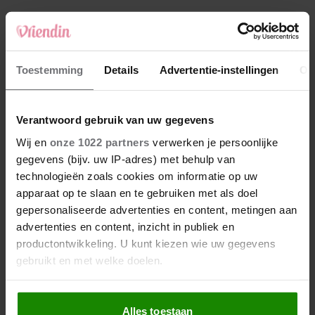
4
Makelaar Mandy: ‘‘Zeg dat ik moet stoppen,’
fluistert hij. Ik sluit mijn ogen en zwijg’
5
Toestemming
Details
Advertentie-instellingen
Ov
Makelaar Mandy: ‘Vrijdagavond belde Bart.
Hij sprak eng kalm’
Verantwoord gebruik van uw gegevens
Nieuw
Wij en
onze 1022 partners
verwerken je persoonlijke
gegevens (bijv. uw IP-adres) met behulp van
technologieën zoals cookies om informatie op uw
apparaat op te slaan en te gebruiken met als doel
gepersonaliseerde advertenties en content, metingen aan
advertenties en content, inzicht in publiek en
productontwikkeling. U kunt kiezen wie uw gegevens
gebruikt en met welke doelen.
Als u het toestaat, willen we ook graag:
Alles toestaan
Informatie verzamelen over uw geografische