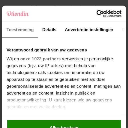
4
Makelaar Mandy: ‘Een bericht van de BN’er.
Een foto. Mijn lijf reageert’
5
Toestemming
Details
Advertentie-instellingen
Ov
Makelaar Mandy: ‘Vrijdagavond belde Bart.
Hij sprak eng kalm’
Verantwoord gebruik van uw gegevens
Nieuw
Wij en
onze 1022 partners
verwerken je persoonlijke
gegevens (bijv. uw IP-adres) met behulp van
technologieën zoals cookies om informatie op uw
apparaat op te slaan en te gebruiken met als doel
gepersonaliseerde advertenties en content, metingen aan
advertenties en content, inzicht in publiek en
productontwikkeling. U kunt kiezen wie uw gegevens
gebruikt en met welke doelen.
Als u het toestaat, willen we ook graag:
Alles toestaan