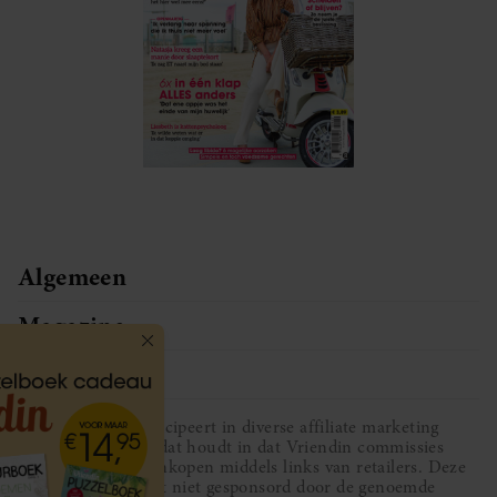
Algemeen
Magazine
Service
Vriendin participeert in diverse affiliate marketing
programma’s, dat houdt in dat Vriendin commissies
ontvangt voor aankopen middels links van retailers. Deze
website wordt niet gesponsord door de genoemde