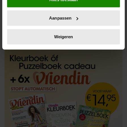
Informatie verzamelen over uw geografische
locatie, die tot een paar meter nauwkeurig kan zijn
Uw apparaat identificeren door het actief te
Aanpassen
scannen op specifieke eigenschappen (fingerprinting)
Lees meer over hoe uw persoonlijke gegevens worden
ABONNEREN
LOS KOPEN
verwerkt en stel uw voorkeuren in het
detailgedeelte
in.
Weigeren
U kunt uw toestemming op elk moment wijzigen of
intrekken in de Cookieverklaring.
We gebruiken cookies om content en advertenties te
personaliseren, om functies voor social media te bieden
en om ons websiteverkeer te analyseren. Ook delen we
informatie over uw gebruik van onze site met onze
partners voor social media, adverteren en analyse. Deze
partners kunnen deze gegevens combineren met andere
informatie die u aan ze heeft verstrekt of die ze hebben
verzameld op basis van uw gebruik van hun services. U
gaat akkoord met onze cookies als u onze website blijft
gebruiken.