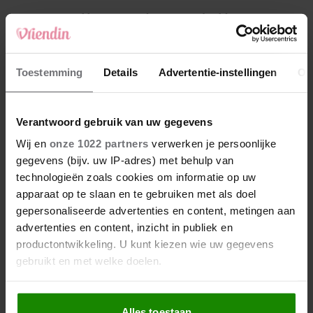
4
Weekhoroscoop: deze sterrenbeelden
kunnen zich op iets leuks verheugen
5
Toestemming
Details
Advertentie-instellingen
Ov
Makelaar Mandy: ‘Een bericht van de BN’er.
Een foto. Mijn lijf reageert’
Verantwoord gebruik van uw gegevens
Nieuw
Wij en
onze 1022 partners
verwerken je persoonlijke
gegevens (bijv. uw IP-adres) met behulp van
technologieën zoals cookies om informatie op uw
apparaat op te slaan en te gebruiken met als doel
gepersonaliseerde advertenties en content, metingen aan
advertenties en content, inzicht in publiek en
productontwikkeling. U kunt kiezen wie uw gegevens
gebruikt en met welke doelen.
Als u het toestaat, willen we ook graag:
Alles toestaan