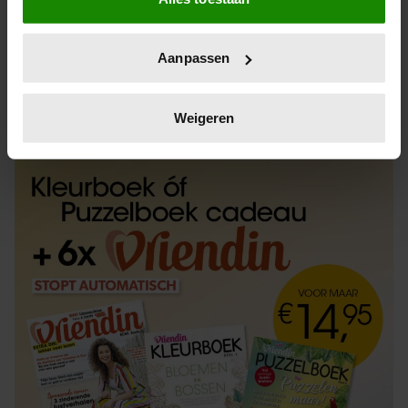
Informatie verzamelen over uw geografische
locatie, die tot een paar meter nauwkeurig kan zijn
Uw apparaat identificeren door het actief te
Aanpassen
scannen op specifieke eigenschappen (fingerprinting)
Lees meer over hoe uw persoonlijke gegevens worden
ABONNEREN
LOS KOPEN
verwerkt en stel uw voorkeuren in het
detailgedeelte
in.
Weigeren
U kunt uw toestemming op elk moment wijzigen of
intrekken in de Cookieverklaring.
We gebruiken cookies om content en advertenties te
personaliseren, om functies voor social media te bieden
en om ons websiteverkeer te analyseren. Ook delen we
informatie over uw gebruik van onze site met onze
partners voor social media, adverteren en analyse. Deze
partners kunnen deze gegevens combineren met andere
informatie die u aan ze heeft verstrekt of die ze hebben
verzameld op basis van uw gebruik van hun services. U
gaat akkoord met onze cookies als u onze website blijft
gebruiken.