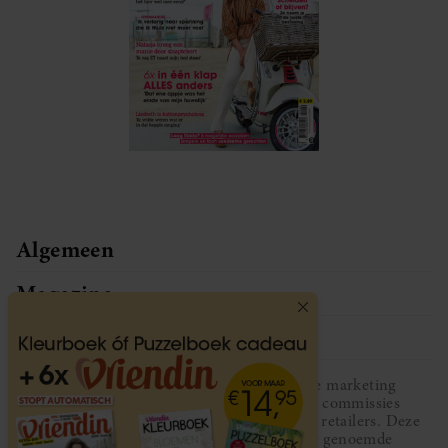
Algemeen
Magazine
Service
Vriendin participeert in diverse affiliate marketing
programma’s, dat houdt in dat Vriendin commissies
ontvangt voor aankopen middels links van retailers. Deze
website wordt niet gesponsord door de genoemde