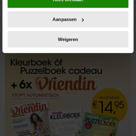
Informatie verzamelen over uw geografische
locatie, die tot een paar meter nauwkeurig kan zijn
Uw apparaat identificeren door het actief te
Aanpassen
scannen op specifieke eigenschappen (fingerprinting)
Lees meer over hoe uw persoonlijke gegevens worden
ABONNEREN
LOS KOPEN
verwerkt en stel uw voorkeuren in het
detailgedeelte
in.
Weigeren
U kunt uw toestemming op elk moment wijzigen of
intrekken in de Cookieverklaring.
We gebruiken cookies om content en advertenties te
personaliseren, om functies voor social media te bieden
en om ons websiteverkeer te analyseren. Ook delen we
informatie over uw gebruik van onze site met onze
partners voor social media, adverteren en analyse. Deze
partners kunnen deze gegevens combineren met andere
informatie die u aan ze heeft verstrekt of die ze hebben
verzameld op basis van uw gebruik van hun services. U
gaat akkoord met onze cookies als u onze website blijft
gebruiken.