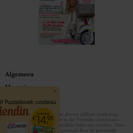
Algemeen
Magazine
Service
Vriendin participeert in diverse affiliate marketing
programma’s, dat houdt in dat Vriendin commissies
ontvangt voor aankopen middels links van retailers. Deze
website wordt niet gesponsord door de genoemde