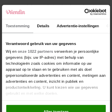
4
Makelaar Mandy: ‘Een bericht van de BN’er.
Een foto. Mijn lijf reageert’
5
Toestemming
Details
Advertentie-instellingen
Ov
Makelaar Mandy: ‘Vrijdagavond belde Bart.
Hij sprak eng kalm’
Verantwoord gebruik van uw gegevens
Nieuw
Wij en
onze 1022 partners
verwerken je persoonlijke
gegevens (bijv. uw IP-adres) met behulp van
technologieën zoals cookies om informatie op uw
apparaat op te slaan en te gebruiken met als doel
gepersonaliseerde advertenties en content, metingen aan
advertenties en content, inzicht in publiek en
productontwikkeling. U kunt kiezen wie uw gegevens
gebruikt en met welke doelen.
Als u het toestaat, willen we ook graag:
Alles toestaan