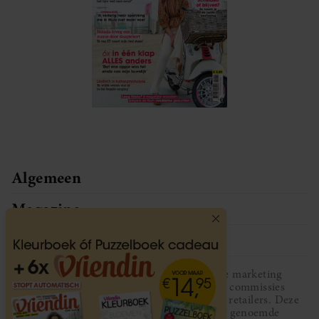
Algemeen
Magazine
Service
Vriendin participeert in diverse affiliate marketing
programma’s, dat houdt in dat Vriendin commissies
ontvangt voor aankopen middels links van retailers. Deze
website wordt niet gesponsord door de genoemde