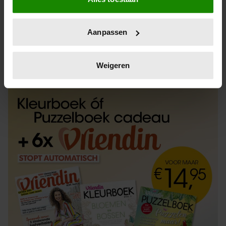
Informatie verzamelen over uw geografische
locatie, die tot een paar meter nauwkeurig kan zijn
Uw apparaat identificeren door het actief te
Aanpassen
scannen op specifieke eigenschappen (fingerprinting)
Lees meer over hoe uw persoonlijke gegevens worden
ABONNEREN
LOS KOPEN
verwerkt en stel uw voorkeuren in het
detailgedeelte
in.
Weigeren
U kunt uw toestemming op elk moment wijzigen of
intrekken in de Cookieverklaring.
We gebruiken cookies om content en advertenties te
personaliseren, om functies voor social media te bieden
en om ons websiteverkeer te analyseren. Ook delen we
informatie over uw gebruik van onze site met onze
partners voor social media, adverteren en analyse. Deze
partners kunnen deze gegevens combineren met andere
informatie die u aan ze heeft verstrekt of die ze hebben
verzameld op basis van uw gebruik van hun services. U
gaat akkoord met onze cookies als u onze website blijft
gebruiken.