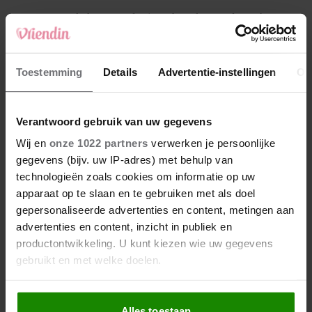
4
Makelaar Mandy: ‘Een bericht van de BN’er.
Een foto. Mijn lijf reageert’
5
Toestemming
Details
Advertentie-instellingen
Ov
Makelaar Mandy: ‘Vrijdagavond belde Bart.
Hij sprak eng kalm’
Verantwoord gebruik van uw gegevens
Nieuw
Wij en
onze 1022 partners
verwerken je persoonlijke
gegevens (bijv. uw IP-adres) met behulp van
technologieën zoals cookies om informatie op uw
apparaat op te slaan en te gebruiken met als doel
gepersonaliseerde advertenties en content, metingen aan
advertenties en content, inzicht in publiek en
productontwikkeling. U kunt kiezen wie uw gegevens
gebruikt en met welke doelen.
Als u het toestaat, willen we ook graag:
Alles toestaan