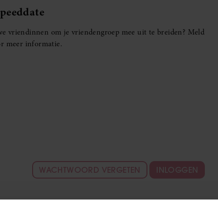
Speeddate
euwe vriendinnen om je vriendengroep mee uit te breiden? Meld
r meer informatie.
WACHTWOORD VERGETEN
INLOGGEN