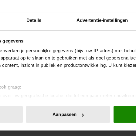
Details
Advertentie-instellingen
w gegevens
erwerken je persoonlijke gegevens (bijv. uw IP-adres) met behul
apparaat op te slaan en te gebruiken met als doel gepersonalise
 content, inzicht in publiek en productontwikkeling. U kunt kiez
 ook graag:
 over uw geografische locatie, die tot een paar meter nauwkeuri
eren door het actief te scannen op specifieke eigenschappen (fing
onlijke gegevens worden verwerkt en stel uw voorkeuren in he
Aanpassen
jzigen of intrekken in de Cookieverklaring.
ent en advertenties te personaliseren, om functies voor social