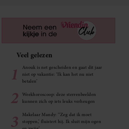
Veel gelezen
1
Anouk is net gescheiden en gaat dit jaar
niet op vakantie: ‘Ik kan het nu niet
betalen’
2
Weekhoroscoop: deze sterrenbeelden
kunnen zich op iets leuks verheugen
3
Makelaar Mandy: ‘‘Zeg dat ik moet
stoppen,’ fluistert hij. Ik sluit mijn ogen
en zwijg’