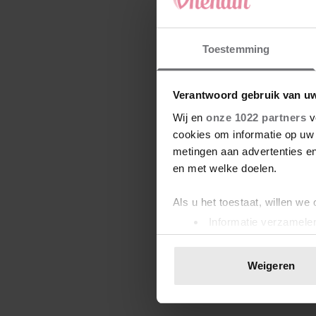
Toestemming
Verantwoord gebruik van u
Wij en
onze 1022 partners
v
cookies om informatie op uw 
metingen aan advertenties en
en met welke doelen.
Als u het toestaat, willen we
Informatie verzamelen
Uw apparaat identific
Lees meer over hoe uw perso
Weigeren
toestemming op elk moment wi
We gebruiken cookies om cont