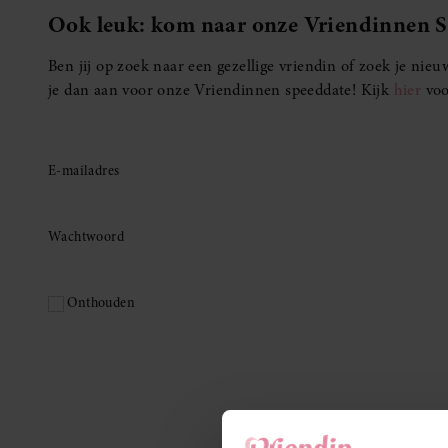
Ook leuk: kom naar onze Vriendinnen 
Ben jij op zoek naar een gezellige vriendin of zoek je ni
je dan aan voor onze Vriendinnen speeddate! Kijk
hier
voo
E-mailadres
Wachtwoord
Onthouden