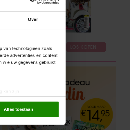
Over
ABONNEREN
LOS KOPEN
p van technologieën zoals
erde advertenties en content,
en wie uw gegevens gebruikt
g kan zijn
erprinting)
t
detailgedeelte
in. U kunt uw
Alles toestaan
 media te bieden en om ons