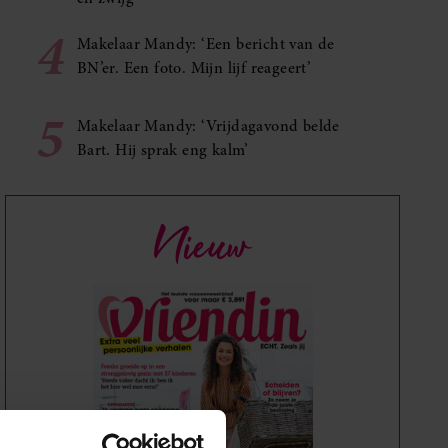
4
Makelaar Mandy: ‘Een bericht van de
BN’er. Een foto. Mijn lijf reageert’
5
Makelaar Mandy: ‘Vrijdagavond belde
Bart. Hij sprak eng kalm’
Nieuw