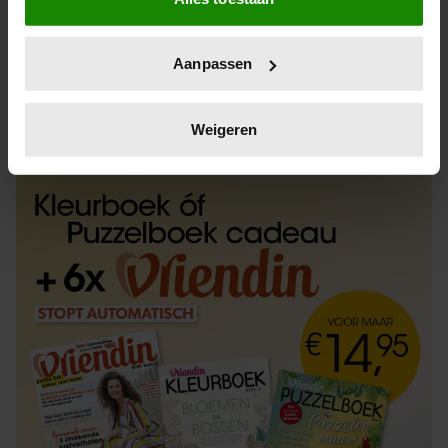
Informatie verzamelen over uw geografische
locatie, die tot een paar meter nauwkeurig kan zijn
Uw apparaat identificeren door het actief te
Aanpassen
scannen op specifieke eigenschappen (fingerprinting)
Lees meer over hoe uw persoonlijke gegevens worden
ABONNEREN
LOS KOPEN
verwerkt en stel uw voorkeuren in het
detailgedeelte
in.
Weigeren
U kunt uw toestemming op elk moment wijzigen of
intrekken in de Cookieverklaring.
We gebruiken cookies om content en advertenties te
personaliseren, om functies voor social media te bieden
en om ons websiteverkeer te analyseren. Ook delen we
informatie over uw gebruik van onze site met onze
partners voor social media, adverteren en analyse. Deze
partners kunnen deze gegevens combineren met andere
informatie die u aan ze heeft verstrekt of die ze hebben
verzameld op basis van uw gebruik van hun services. U
gaat akkoord met onze cookies als u onze website blijft
gebruiken.